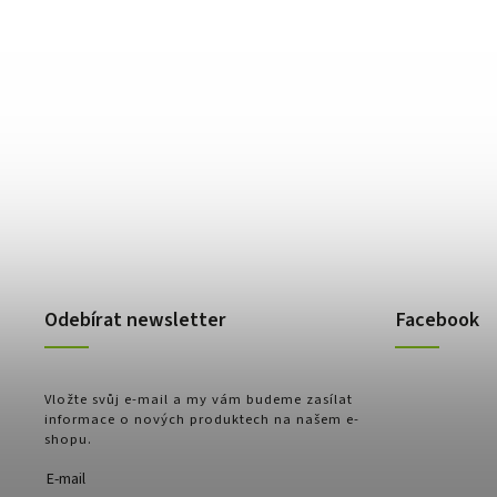
Odebírat newsletter
Facebook
Vložte svůj e-mail a my vám budeme zasílat
informace o nových produktech na našem e-
shopu.
E-mail