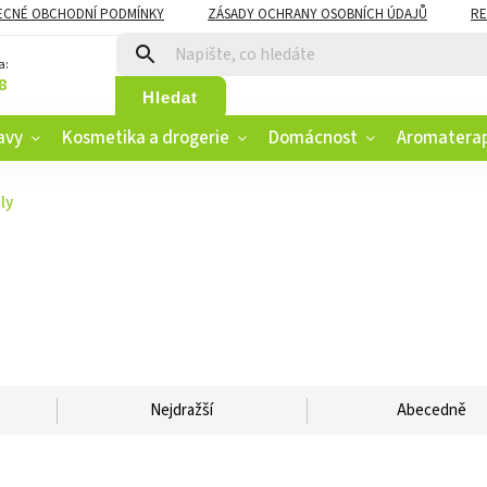
ECNÉ OBCHODNÍ PODMÍNKY
ZÁSADY OCHRANY OSOBNÍCH ÚDAJŮ
RE
CZK
VĚRNOSTNÍ PROGRAM
a:
8
Hledat
avy
Kosmetika a drogerie
Domácnost
Aromatera
ly
Nejdražší
Abecedně