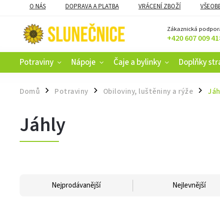
O NÁS
DOPRAVA A PLATBA
VRÁCENÍ ZBOŽÍ
VŠEOB
KAMENNÝ OBCHOD V ČESKÝCH BUDĚJOVICÍCH
CERTIFIKACE
Zákaznická podpor
+420 607 009 41
Potraviny
Nápoje
Čaje a bylinky
Doplňky str
Domů
Potraviny
Obiloviny, luštěniny a rýže
Jáh
/
/
/
Jáhly
Nejprodávanější
Nejlevnější