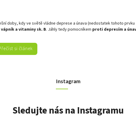
ešní doby, kdy ve světě vládne deprese a únava (nedostatek tohoto prvku 
 vápník a vitaminy sk. B
. Jáhly tedy pomocníkem
proti depresím a únavě
Přečíst si článek
Instagram
Sledujte nás na Instagramu