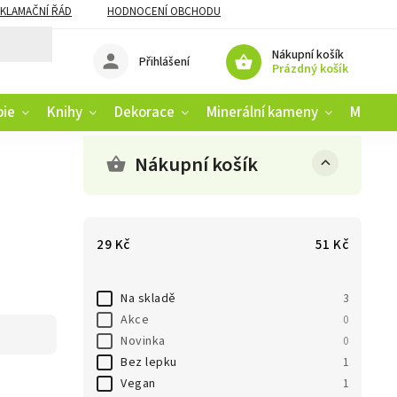
KLAMAČNÍ ŘÁD
HODNOCENÍ OBCHODU
Nákupní košík
Přihlášení
Prázdný košík
pie
Knihy
Dekorace
Minerální kameny
Muziko
Nákupní košík
29
Kč
51
Kč
Na skladě
3
Akce
0
Novinka
0
Bez lepku
1
Vegan
1