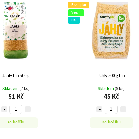
Bez lepku
Vegan
BIO
Jáhly bio 500 g
Jáhly 500 g bio
Skladem
(7 ks)
Skladem
(9 ks)
51 Kč
45 Kč
Do košíku
Do košíku