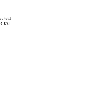
se totiž
. L*čí