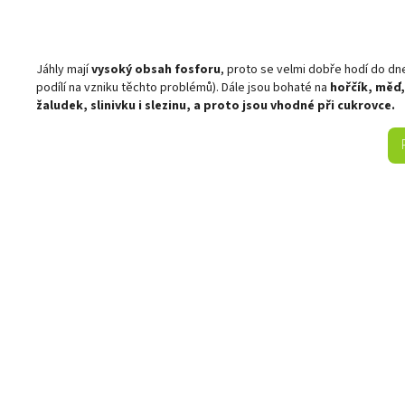
Jáhly mají
vysoký obsah fosforu
, proto se velmi dobře hodí do dn
podílí na vzniku těchto problémů). Dále jsou bohaté na
hořčík, měď,
žaludek, slinivku i slezinu, a proto jsou vhodné při cukrovce.