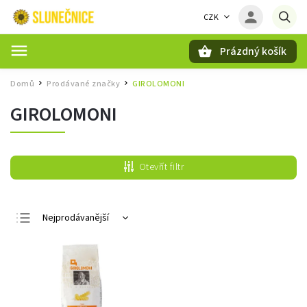
CZK
Prázdný košík
Hledat
Domů
Prodávané značky
GIROLOMONI
/
/
GIROLOMONI
Otevřít filtr
Nejprodávanější
Nejlevnější
Nejdražší
Abecedně