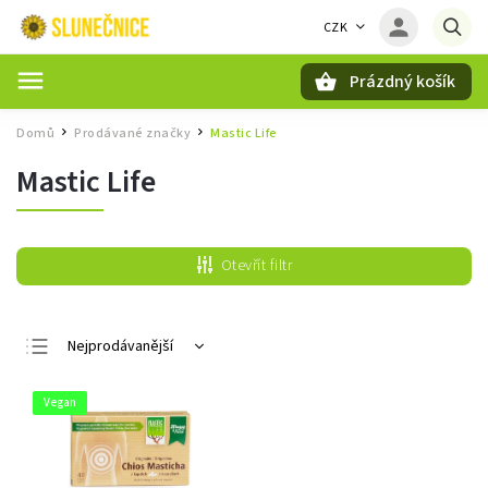
CZK
Prázdný košík
Hledat
Domů
Prodávané značky
Mastic Life
/
/
Mastic Life
Otevřít filtr
Nejprodávanější
Nejlevnější
Vegan
Nejdražší
Abecedně