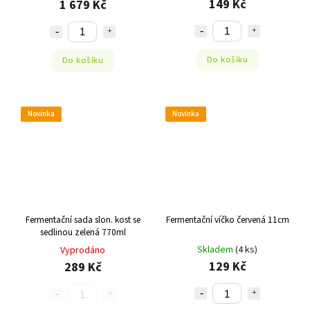
149 Kč
1 679 Kč
Do košíku
Do košíku
Novinka
Novinka
Fermentační sada slon. kost se
Fermentační víčko červená 11cm
sedlinou zelená 770ml
Skladem
(4 ks)
Vyprodáno
129 Kč
289 Kč