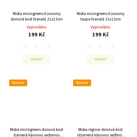
Miska microgreens Economy
Miska microgreens Economy
slonová kost hranatá 21x13cm
taupe hranatá 21x13cm
Vyprodáno
Vyprodáno
199 Kč
199 Kč
Detail
Detail
Novinka
Novinka
Miska microgreens slonová kost
Miska regrow slonová kost
barvená kávovou sedninou
obarvená kávovou sedlinou