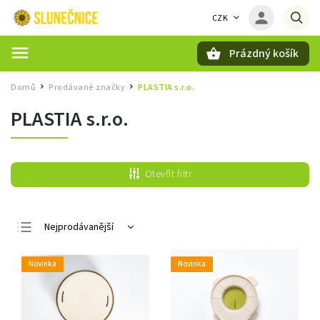
CZK
Prázdný košík
Hledat
Domů
Prodávané značky
PLASTIA s.r.o.
/
/
PLASTIA s.r.o.
Otevřít filtr
Nejprodávanější
Nejlevnější
Novinka
Novinka
Nejdražší
Abecedně