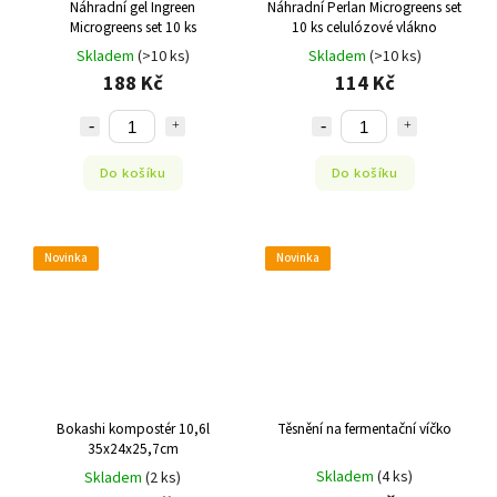
Náhradní gel Ingreen
Náhradní Perlan Microgreens set
Microgreens set 10 ks
10 ks celulózové vlákno
Skladem
(>10 ks)
Skladem
(>10 ks)
188 Kč
114 Kč
Do košíku
Do košíku
Novinka
Novinka
Bokashi kompostér 10,6l
Těsnění na fermentační víčko
35x24x25,7cm
Skladem
(4 ks)
Skladem
(2 ks)