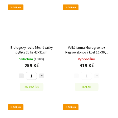
Novinka
Novinka
Biologicky rozložitelné sáčky
Velká farma Microgreens +
pytlíky 25 ks 42x31cm
Regrowslonová kost 16x30,5
cm
Skladem
(10 ks)
Vyprodáno
259 Kč
419 Kč
Do košíku
Detail
Novinka
Novinka