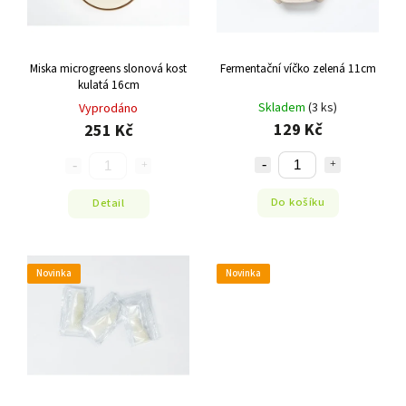
Miska microgreens slonová kost
Fermentační víčko zelená 11cm
kulatá 16cm
Skladem
(3 ks)
Vyprodáno
129 Kč
251 Kč
Do košíku
Detail
Novinka
Novinka