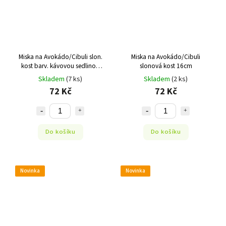
Miska na Avokádo/Cibuli slon.
Miska na Avokádo/Cibuli
kost barv. kávovou sedlinou
slonová kost 16cm
16cm
Skladem
(7 ks)
Skladem
(2 ks)
72 Kč
72 Kč
Do košíku
Do košíku
Novinka
Novinka