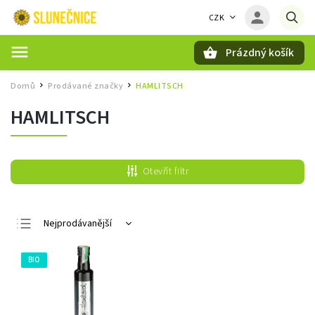
CZK
Prázdný košík
Hledat
Domů
Prodávané značky
HAMLITSCH
/
/
HAMLITSCH
Otevřít filtr
Nejprodávanější
Nejlevnější
BIO
Nejdražší
Abecedně