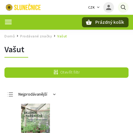
CZK
Prázdný košík
Hledat
Domů
Prodávané značky
Vašut
/
/
Vašut
Otevřít filtr
Nejprodávanější
Nejlevnější
Nejdražší
Abecedně