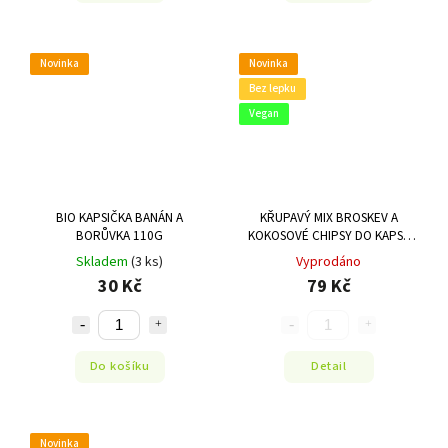
Novinka
Novinka
Bez lepku
Vegan
BIO KAPSIČKA BANÁN A
KŘUPAVÝ MIX BROSKEV A
BORŮVKA 110G
KOKOSOVÉ CHIPSY DO KAPSY
40G
Skladem
(3 ks)
Vyprodáno
30 Kč
79 Kč
Do košíku
Detail
Novinka