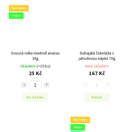
Bez lepku
Vegan
Ovocná rolka mixitroll ananas
Dubajská čokoláda s
20g
jahodovou náplní 70g
Skladem
(>10 ks)
Není skladem
25 Kč
167 Kč
Do košíku
Detail
Bez lepku
Vegan