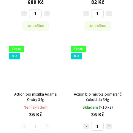
689 Kč
82 Kč
Do košíku
Do košíku
Vegan
Vegan
BIO
BIO
Action bio mixitka Adama
Action bio mixitka pomeranč
Ondry 34g
čokoláda 34g
Není skladem
Skladem
(>10 ks)
36 Kč
36 Kč