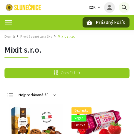
CZK
Prázdný košík
Hledat
Domů
Prodávané značky
Mixit s.r.o.
/
/
Mixit s.r.o.
Otevřít filtr
Nejprodávanější
Nejlevnější
Bez lepku
Nejdražší
Vegan
Abecedně
Limitka