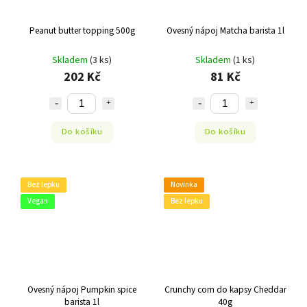
Peanut butter topping 500g
Ovesný nápoj Matcha barista 1l
Skladem
(3 ks)
Skladem
(1 ks)
202 Kč
81 Kč
Do košíku
Do košíku
Bez lepku
Novinka
Vegan
Bez lepku
Ovesný nápoj Pumpkin spice
Crunchy corn do kapsy Cheddar
barista 1l
40g