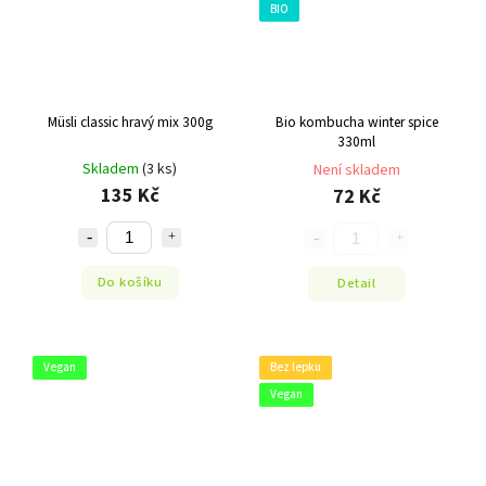
BIO
Müsli classic hravý mix 300g
Bio kombucha winter spice
330ml
Skladem
(3 ks)
Není skladem
135 Kč
72 Kč
Do košíku
Detail
Vegan
Bez lepku
Vegan