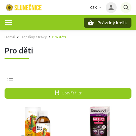
CZK
Prázdný košík
Hledat
Domů
Doplňky stravy
Pro děti
/
/
Pro děti
Nejprodávanější
Otevřít filtr
Nejlevnější
Nejdražší
Abecedně