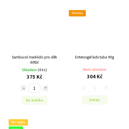
Novinka
Sambucol medvídci pro děti
Enterosgel kids tuba 90g
60tbl
Není skladem
Skladem
(4 ks)
304 Kč
375 Kč
Detail
Do košíku
Bez lepku