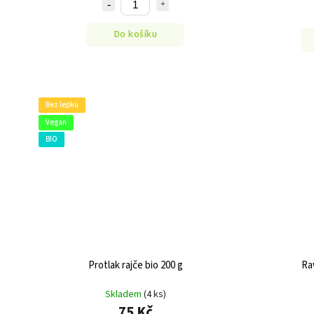
Do košíku
Bez lepku
Vegan
BIO
Protlak rajče bio 200 g
Ra
Skladem
(4 ks)
75 Kč