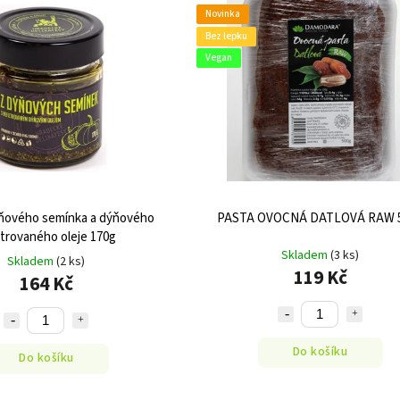
Novinka
Bez lepku
Vegan
ýňového semínka a dýňového
PASTA OVOCNÁ DATLOVÁ RAW 
ltrovaného oleje 170g
Skladem
(3 ks)
Skladem
(2 ks)
119 Kč
164 Kč
Do košíku
Do košíku