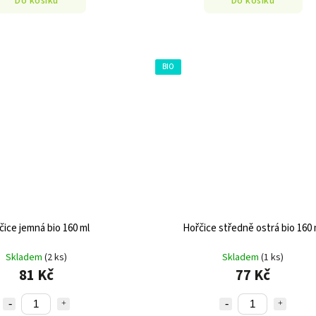
Do košíku
Do košíku
BIO
čice jemná bio 160 ml
Hořčice středně ostrá bio 160 
Skladem
(2 ks)
Skladem
(1 ks)
81 Kč
77 Kč