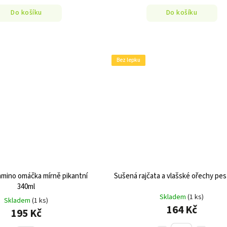
Do košíku
Do košíku
Bez lepku
mino omáčka mírně pikantní
Sušená rajčata a vlašské ořechy pes
340ml
Skladem
(1 ks)
Skladem
(1 ks)
164 Kč
195 Kč