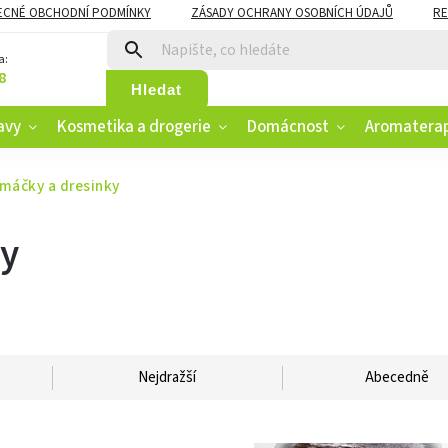
ECNÉ OBCHODNÍ PODMÍNKY
ZÁSADY OCHRANY OSOBNÍCH ÚDAJŮ
RE
CZK
VĚRNOSTNÍ PROGRAM
a:
8
Hledat
avy
Kosmetika a drogerie
Domácnost
Aromatera
omáčky a dresinky
ky
Nejdražší
Abecedně