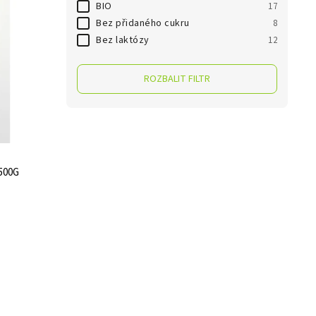
BIO
17
Bez přidaného cukru
8
Bez laktózy
12
ROZBALIT FILTR
500G