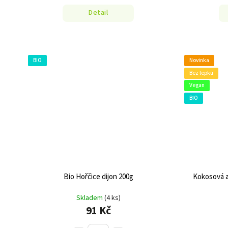
Detail
BIO
Novinka
Bez lepku
Vegan
BIO
Bio Hořčice dijon 200g
Kokosová a
Skladem
(4 ks)
91 Kč