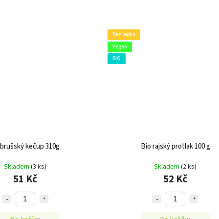
Bez lepku
Vegan
BIO
brušský kečup 310g
Bio rajský protlak 100 g
Skladem
(3 ks)
Skladem
(2 ks)
51 Kč
52 Kč