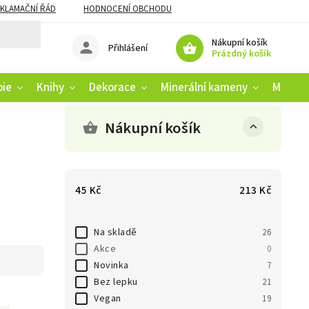
KLAMAČNÍ ŘÁD
HODNOCENÍ OBCHODU
Nákupní košík
Přihlášení
Prázdný košík
pie
Knihy
Dekorace
Minerální kameny
Muziko
Nákupní košík
45
Kč
213
Kč
Na skladě
26
Akce
0
Novinka
7
Bez lepku
21
Vegan
19