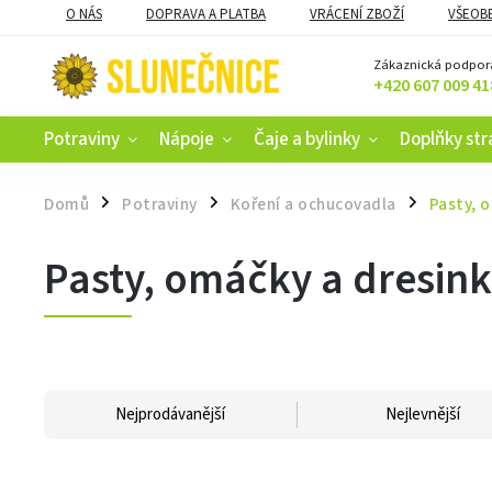
O NÁS
DOPRAVA A PLATBA
VRÁCENÍ ZBOŽÍ
VŠEOB
KAMENNÝ OBCHOD V ČESKÝCH BUDĚJOVICÍCH
CERTIFIKACE
Zákaznická podpor
+420 607 009 41
Potraviny
Nápoje
Čaje a bylinky
Doplňky str
Domů
Potraviny
Koření a ochucovadla
Pasty, 
/
/
/
Pasty, omáčky a dresin
Nejprodávanější
Nejlevnější