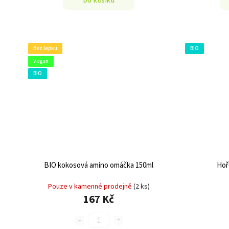
Do košíku
Bez lepku
BIO
Vegan
BIO
BIO kokosová amino omáčka 150ml
Hoř
Pouze v kamenné prodejně
(2 ks)
167 Kč