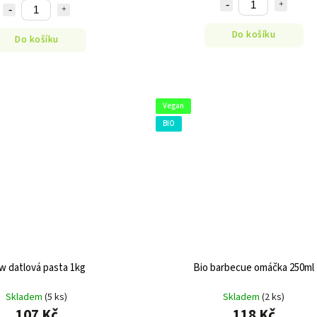
Do košíku
Do košíku
Vegan
BIO
w datlová pasta 1kg
Bio barbecue omáčka 250ml
Skladem
(5 ks)
Skladem
(2 ks)
107 Kč
118 Kč