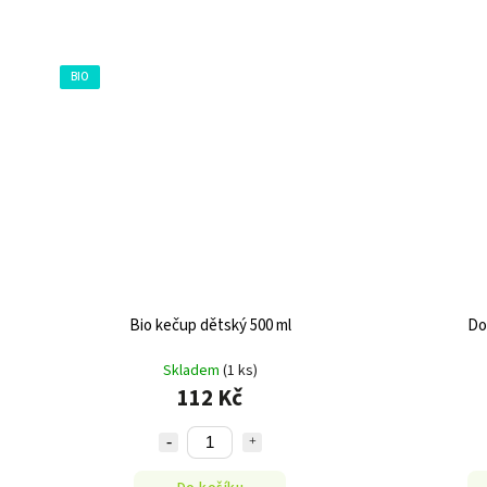
BIO
Bio kečup dětský 500 ml
Do
Skladem
(1 ks)
112 Kč