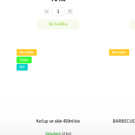
Do košíku
Bez lepku
Bez lepku
Vegan
BIO
Kečup ve skle 450ml bio
BARBECUE 
Skladem
(2 ks)