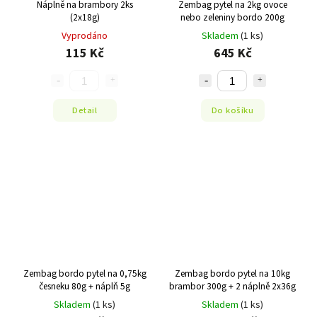
Náplně na brambory 2ks
Zembag pytel na 2kg ovoce
(2x18g)
nebo zeleniny bordo 200g
Vyprodáno
Skladem
(1 ks)
115 Kč
645 Kč
Detail
Do košíku
Zembag bordo pytel na 0,75kg
Zembag bordo pytel na 10kg
česneku 80g + náplň 5g
brambor 300g + 2 náplně 2x36g
Skladem
(1 ks)
Skladem
(1 ks)