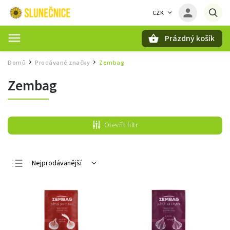
CZK
Prázdný košík
Hledat
Domů
Prodávané značky
Zembag
/
/
Zembag
Otevřít filtr
Nejprodávanější
Nejlevnější
Nejdražší
Abecedně