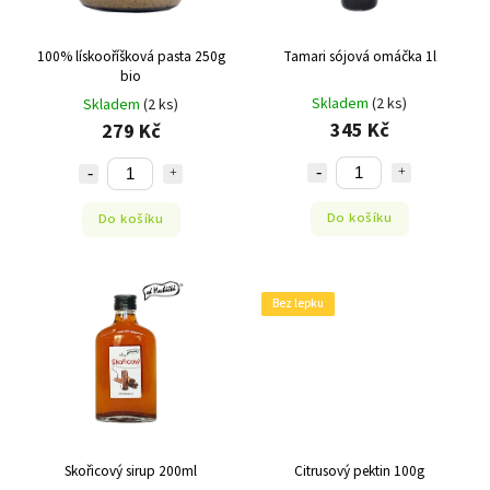
100% lískooříšková pasta 250g
Tamari sójová omáčka 1l
bio
Skladem
(2 ks)
Skladem
(2 ks)
345 Kč
279 Kč
Do košíku
Do košíku
Bez lepku
Skořicový sirup 200ml
Citrusový pektin 100g