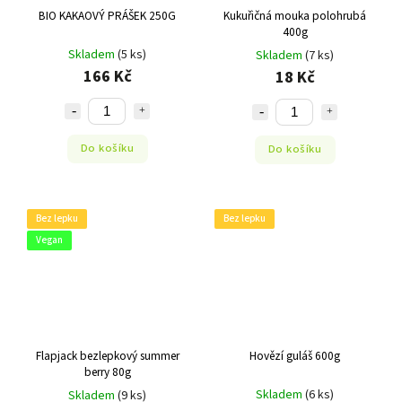
BIO KAKAOVÝ PRÁŠEK 250G
Kukuřičná mouka polohrubá
400g
Skladem
(5 ks)
Skladem
(7 ks)
166 Kč
18 Kč
Do košíku
Do košíku
Bez lepku
Bez lepku
Vegan
Flapjack bezlepkový summer
Hovězí guláš 600g
berry 80g
Skladem
(6 ks)
Skladem
(9 ks)