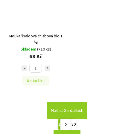
Mouka špaldová chlebová bio 1
kg
Skladem
(>10 ks)
68 Kč
Do košíku
Načíst 25 dalších
1
80