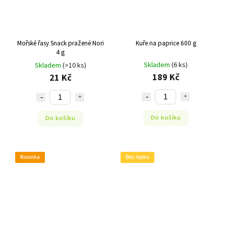
Mořské řasy Snack pražené Nori
Kuře na paprice 600 g
4 g
Skladem
(6 ks)
Skladem
(>10 ks)
189 Kč
21 Kč
Do košíku
Do košíku
Novinka
Bez lepku