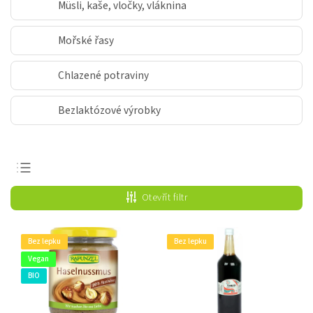
Müsli, kaše, vločky, vláknina
Mořské řasy
Chlazené potraviny
Bezlaktózové výrobky
Nejprodávanější
Otevřít filtr
Nejlevnější
Nejdražší
Bez lepku
Bez lepku
Abecedně
Vegan
BIO