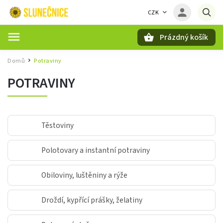
CZK
Prázdný košík
Hledat
Domů
Potraviny
/
POTRAVINY
Těstoviny
Polotovary a instantní potraviny
Obiloviny, luštěniny a rýže
Droždí, kypřící prášky, želatiny