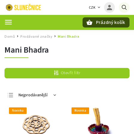
CZK
Prázdný košík
Hledat
Domů
Prodávané značky
Mani Bhadra
/
/
Mani Bhadra
Otevřít filtr
Nejprodávanější
Nejlevnější
Novinka
Novinka
Nejdražší
Abecedně