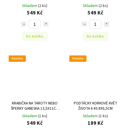
13,5X11CM PÍSEK
Skladem
(2 ks)
Skladem
(2 ks)
549 Kč
549 Kč
Do košíku
Do košíku
Novinka
Novinka
KRABIČKA NA TAROTY NEBO
PODTÁCKY KORKOVÉ KVĚT
ŠPERKY GANESHA 13,5X11CM
ŽIVOTA 6 KS 8X0,5CM
PÍSEK MANI BHADRA
Skladem
(1 ks)
Skladem
(1 ks)
549 Kč
189 Kč