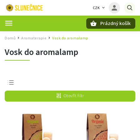
CZK
Prázdný košík
Hledat
Domů
Aromaterapie
Vosk do aromalamp
/
/
Vosk do aromalamp
Nejprodávanější
Otevřít filtr
Nejlevnější
Nejdražší
Abecedně