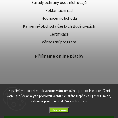
Zásady ochrany osobních údajů
Reklamační řád
Hodnocení obchodu
Kamenný obchod v Českých Budějovicích
Certifikace
Věrnostní program
Přijímáme online platby
Používáme cookies, abychom Vám umožnili pohodlné prohlížení
webu a díky analýze provozu webu neustále zlepšovali jeho funkce,
výkon a použitelnost.
Více informací
Copyright 2026
E-shop Slunečnice
. Všechna práva vyhrazena.
Vytvořil
Shoptet
| Design
Shoptak.cz
Nastavení