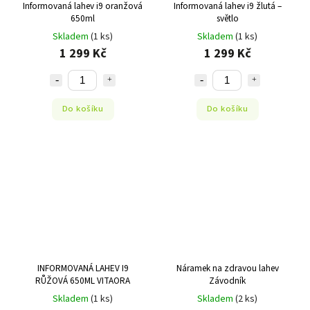
Informovaná lahev i9 oranžová
Informovaná lahev i9 žlutá –
650ml
světlo
Skladem
(1 ks)
Skladem
(1 ks)
1 299 Kč
1 299 Kč
Do košíku
Do košíku
INFORMOVANÁ LAHEV I9
Náramek na zdravou lahev
RŮŽOVÁ 650ML VITAORA
Závodník
Skladem
(1 ks)
Skladem
(2 ks)