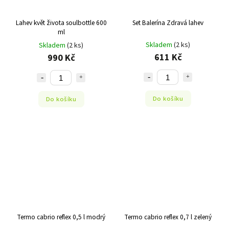
Lahev květ života soulbottle 600
Set Balerína Zdravá lahev
ml
Skladem
(2 ks)
Skladem
(2 ks)
611 Kč
990 Kč
Do košíku
Do košíku
Termo cabrio reflex 0,5 l modrý
Termo cabrio reflex 0,7 l zelený