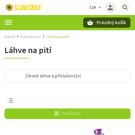
CZK
Prázdný košík
Hledat
Domů
Domácnost
Láhve na pití
/
/
Láhve na pití
Zdravé lahve a příslušenství
Nejprodávanější
Otevřít filtr
Nejlevnější
Nejdražší