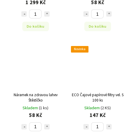
1 299 Kč
58 Kč
Do košíku
Do košíku
Novinka
Náramek na zdravou lahev
ECO Čajové papírové filtry vel. S
Štěstíčko
100 ks
Skladem
(1 ks)
Skladem
(2 KS)
58 Kč
147 Kč