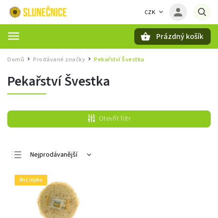
CZK
Prázdný košík
Hledat
Domů
Prodávané značky
Pekařství Švestka
/
/
Pekařství Švestka
Otevřít filtr
Nejprodávanější
Nejlevnější
Bez lepku
Nejdražší
Abecedně