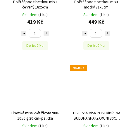
Polštář pod tibetskou mísu
Polštář pod tibetskou mísu
červený 18x5cm
modrý 21x6cm
Skladem
(1 ks)
Skladem
(1 ks)
419 Kč
449 Kč
Do košíku
Do košíku
Novinka
Tibetská mísa květ života 900-
TIBETSKÁ MÍSA POSTŘÍBŘENÁ
1050 g 20 cm+palička
BUDDHA SHAKYAMUNI 30CM
±2600-2800G
Skladem
(1 ks)
Skladem
(1 ks)