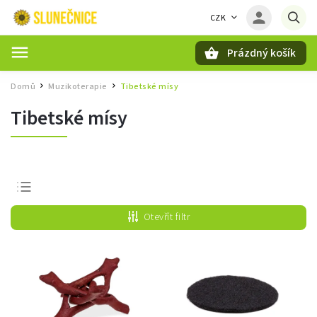
CZK
Prázdný košík
Hledat
Domů
Muzikoterapie
Tibetské mísy
/
/
Tibetské mísy
Nejprodávanější
Otevřít filtr
Nejlevnější
Nejdražší
Abecedně