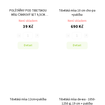
POLŠTÁŘKY POD TIBETSKOU
Tibetská mísa 10 cm cho-pa
MÍSU ČÁKROVÝ SET 9,5CM
+palička
MANIBHADRA
Není skladem
Není skladem
39 Kč
690 Kč
Detail
Detail
Tibetská mísa 12cm+palička
Tibetská mísa de-wa - 1050-
1250 g; 19 cm + palička