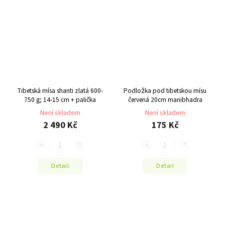
Tibetská mísa shanti zlatá 600-
Podložka pod tibetskou mísu
750 g; 14-15 cm + palička
červená 20cm manibhadra
Není skladem
Není skladem
2 490 Kč
175 Kč
Detail
Detail