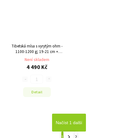
Tibetská mísa s vyrytým ohm -
1100-1200 g; 19-21 cm +
palička
Není skladem
4 490 Kč
Detail
Načíst 1 další
1
2