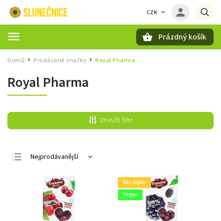
CZK
Prázdný košík
Hledat
Domů
Prodávané značky
Royal Pharma
/
/
Royal Pharma
Otevřít filtr
Nejprodávanější
Nejlevnější
Bez lepku
Nejdražší
Vegan
Abecedně