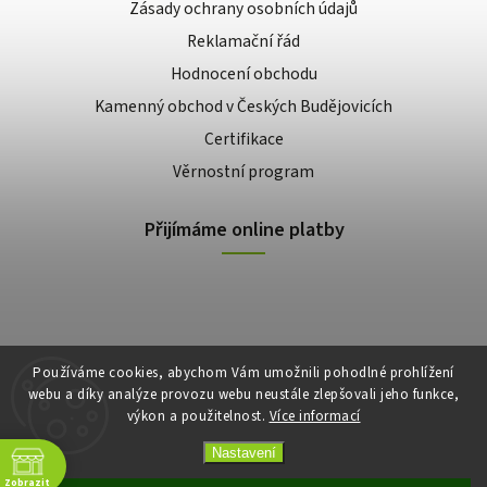
Zásady ochrany osobních údajů
Reklamační řád
Hodnocení obchodu
Kamenný obchod v Českých Budějovicích
Certifikace
Věrnostní program
Přijímáme online platby
Používáme cookies, abychom Vám umožnili pohodlné prohlížení
webu a díky analýze provozu webu neustále zlepšovali jeho funkce,
výkon a použitelnost.
Více informací
Copyright 2026
E-shop Slunečnice
. Všechna práva vyhrazena.
Vytvořil
Shoptet
| Design
Shoptak.cz
Nastavení
Zobrazit