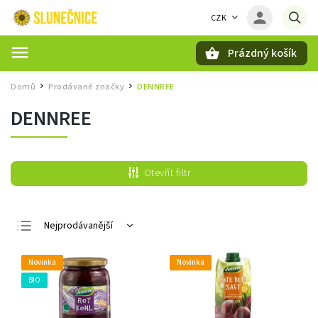
CZK
Prázdný košík
Hledat
Domů
Prodávané značky
DENNREE
/
/
DENNREE
Otevřít filtr
Nejprodávanější
Nejlevnější
Novinka
Novinka
Nejdražší
BIO
Abecedně