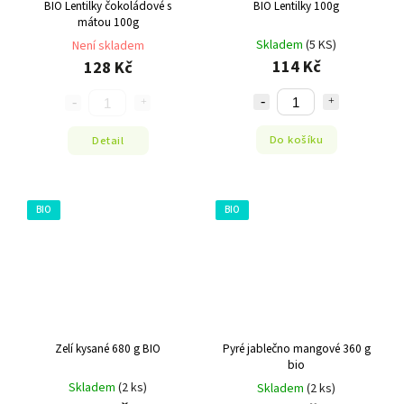
BIO Lentilky čokoládové s
BIO Lentilky 100g
mátou 100g
Skladem
(5 KS)
Není skladem
114 Kč
128 Kč
Do košíku
Detail
BIO
BIO
Zelí kysané 680 g BIO
Pyré jablečno mangové 360 g
bio
Skladem
(2 ks)
Skladem
(2 ks)