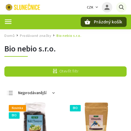
CZK
Prázdný košík
Hledat
Domů
Prodávané značky
Bio nebio s.r.o.
/
/
Bio nebio s.r.o.
Otevřít filtr
Nejprodávanější
Nejlevnější
Novinka
BIO
Nejdražší
BIO
Abecedně