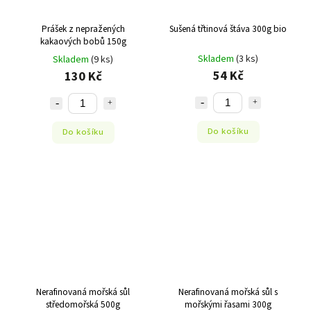
Prášek z nepražených
Sušená třtinová štáva 300g bio
kakaových bobů 150g
Skladem
(3 ks)
Skladem
(9 ks)
54 Kč
130 Kč
Do košíku
Do košíku
Nerafinovaná mořská sůl
Nerafinovaná mořská sůl s
středomořská 500g
mořskými řasami 300g