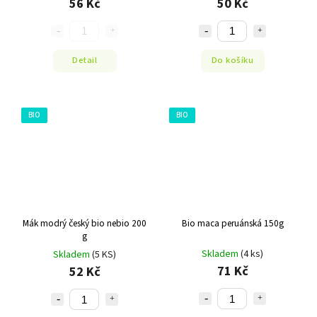
56 Kč
50 Kč
Detail
Do košíku
BIO
BIO
Mák modrý český bio nebio 200
Bio maca peruánská 150g
g
Skladem
(4 ks)
Skladem
(5 KS)
71 Kč
52 Kč