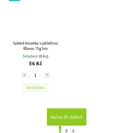
Sušené brusinky s jablečnou
šťávou 75g bio
Skladem
(8 ks)
56 Kč
Do košíku
Načíst 25 dalších
1
2