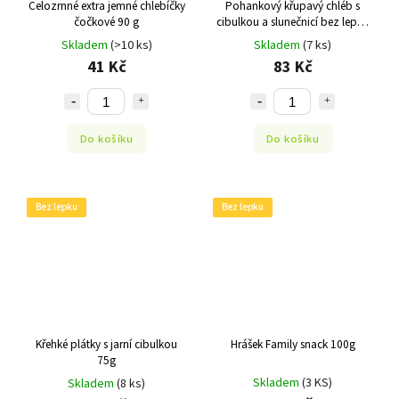
Celozrnné extra jemné chlebíčky
Pohankový křupavý chléb s
čočkové 90 g
cibulkou a slunečnicí bez lepku
80g
Skladem
(>10 ks)
Skladem
(7 ks)
41 Kč
83 Kč
Do košíku
Do košíku
Bez lepku
Bez lepku
Křehké plátky s jarní cibulkou
Hrášek Family snack 100g
75g
Skladem
(3 KS)
Skladem
(8 ks)