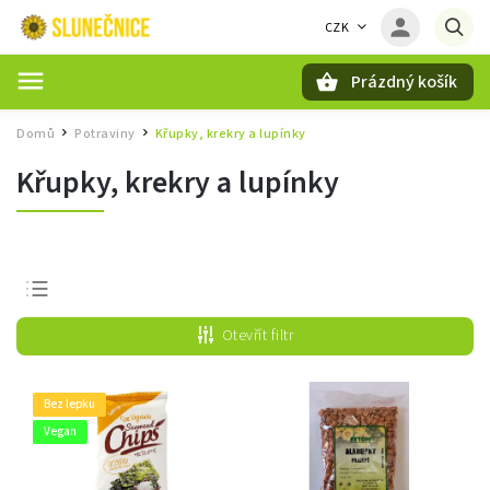
CZK
Prázdný košík
Hledat
Domů
Potraviny
Křupky, krekry a lupínky
/
/
Křupky, krekry a lupínky
Nejprodávanější
Otevřít filtr
Nejlevnější
Nejdražší
Bez lepku
Abecedně
Vegan