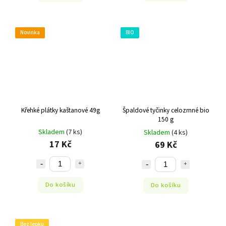
Novinka
BIO
Křehké plátky kaštanové 49g
Špaldové tyčinky celozrnné bio
150 g
Skladem
(7 ks)
Skladem
(4 ks)
17 Kč
69 Kč
Do košíku
Do košíku
Bez lepku