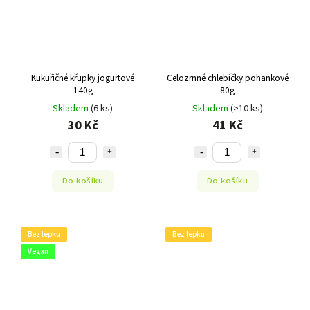
Kukuřičné křupky jogurtové
Celozrnné chlebíčky pohankové
140g
80g
Skladem
(6 ks)
Skladem
(>10 ks)
30 Kč
41 Kč
Do košíku
Do košíku
Bez lepku
Bez lepku
Vegan