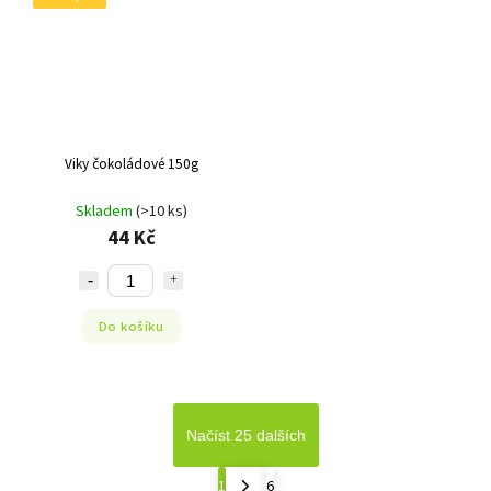
Viky čokoládové 150g
Skladem
(>10 ks)
44 Kč
Do košíku
Načíst 25 dalších
1
6