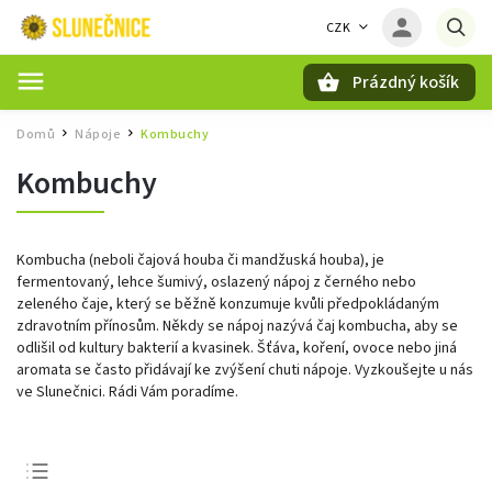
CZK
Prázdný košík
Hledat
Domů
Nápoje
Kombuchy
/
/
Kombuchy
Kombucha (neboli čajová houba či mandžuská houba), je
fermentovaný, lehce šumivý, oslazený nápoj z černého nebo
zeleného čaje, který se běžně konzumuje kvůli předpokládaným
zdravotním přínosům. Někdy se nápoj nazývá čaj kombucha, aby se
odlišil od kultury bakterií a kvasinek. Šťáva, koření, ovoce nebo jiná
aromata se často přidávají ke zvýšení chuti nápoje. Vyzkoušejte u nás
ve Slunečnici. Rádi Vám poradíme.