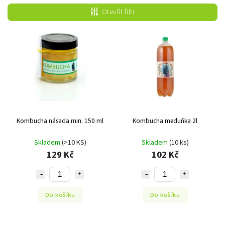
Nejprodávanější
Otevřít filtr
Nejlevnější
Nejdražší
Abecedně
Kombucha násada min. 150 ml
Kombucha meduňka 2l
Skladem
(>10 KS)
Skladem
(10 ks)
129 Kč
102 Kč
Do košíku
Do košíku