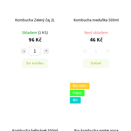
Kombucha Zelený čaj 2L
Kombucha meduňka 500ml
Skladem
(1 KS)
Není skladem
96 Kč
46 Kč
Do košíku
Detail
Bez lepku
Vegan
BIO
Kombucha heřmánek 500ml
Bio kombucha winter spice