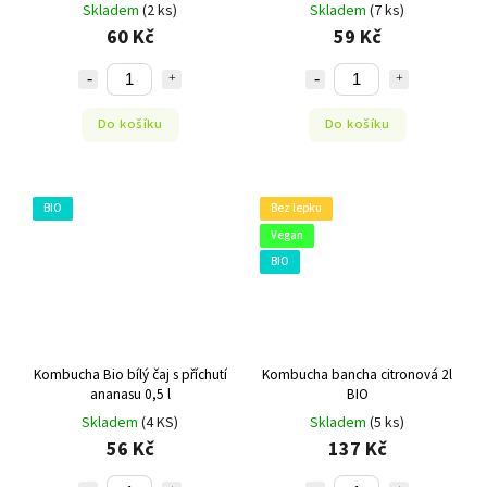
Skladem
(2 ks)
Skladem
(7 ks)
60 Kč
59 Kč
Do košíku
Do košíku
BIO
Bez lepku
Vegan
BIO
Kombucha Bio bílý čaj s příchutí
Kombucha bancha citronová 2l
ananasu 0,5 l
BIO
Skladem
(4 KS)
Skladem
(5 ks)
56 Kč
137 Kč