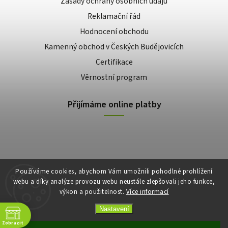
Zásady ochrany osobních údajů
Reklamační řád
Hodnocení obchodu
Kamenný obchod v Českých Budějovicích
Certifikace
Věrnostní program
Přijímáme online platby
Používáme cookies, abychom Vám umožnili pohodlné prohlížení
webu a díky analýze provozu webu neustále zlepšovali jeho funkce,
výkon a použitelnost.
Více informací
Copyright 2026
E-shop Slunečnice
. Všechna práva vyhrazena.
Vytvořil
Shoptet
| Design
Shoptak.cz
Nastavení
Zobrazit