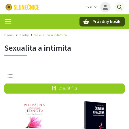
CZK
Prázdný košík
Hledat
Domů
Knihy
Sexualita a intimita
/
/
Sexualita a intimita
Nejprodávanější
Otevřít filtr
Nejlevnější
Nejdražší
Abecedně