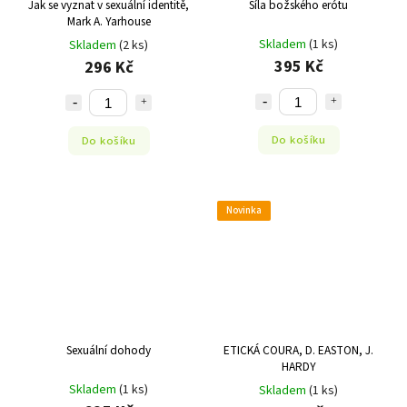
Jak se vyznat v sexuální identitě,
Síla božského erótu
Mark A. Yarhouse
Skladem
(1 ks)
Skladem
(2 ks)
395 Kč
296 Kč
Do košíku
Do košíku
Novinka
Sexuální dohody
ETICKÁ COURA, D. EASTON, J.
HARDY
Skladem
(1 ks)
Skladem
(1 ks)