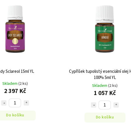
dy Sclareol 15ml YL
Cypřišek tupolistý esenciální olej 
100% 5ml YL
Skladem
(2 ks)
Skladem
(2 ks)
2 397 Kč
1 057 Kč
Do košíku
Do košíku