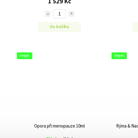
1 529 Kč
Do košíku
Vegan
Vegan
Opora při menopauze 10ml
Rýma & Nach