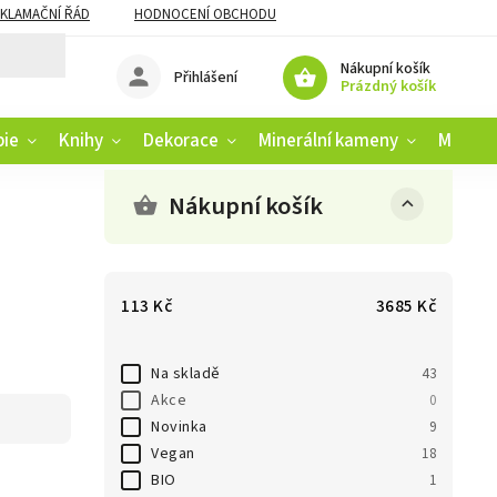
KLAMAČNÍ ŘÁD
HODNOCENÍ OBCHODU
Nákupní košík
Přihlášení
Prázdný košík
pie
Knihy
Dekorace
Minerální kameny
Muziko
Nákupní košík
113
Kč
3685
Kč
Na skladě
43
Akce
0
Novinka
9
Vegan
18
BIO
1