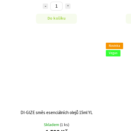
Do košíku
Novinka
Vegan
DI-GIZE směs esenciálních olejů 15ml YL
Skladem
(1 ks)