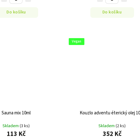
Do košíku
Do košíku
Vegan
Sauna mix 10ml
Kouzlo adventu éterický olej 1
Skladem
(3 ks)
Skladem
(2 ks)
113 Kč
352 Kč