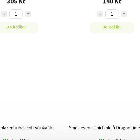
305 Kč
140 Kč
Do košíku
Do košíku
lazení inhalační tyčinka 1ks
Směs esenciálních olejů Dragon time