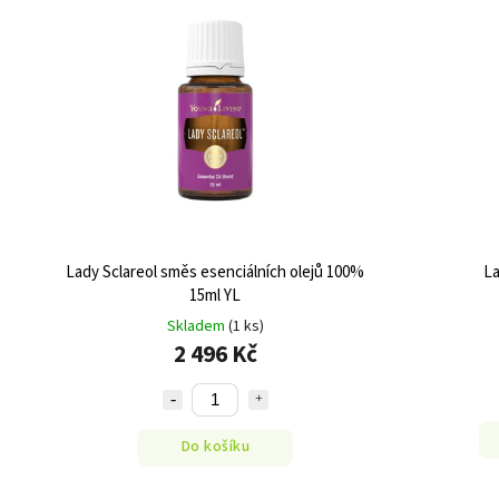
Lady Sclareol směs esenciálních olejů 100%
La
15ml YL
Skladem
(1 ks)
2 496 Kč
Do košíku