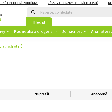
ECNÉ OBCHODNÍ PODMÍNKY
ZÁSADY OCHRANY OSOBNÍCH ÚDAJŮ
RE
CZK
VĚRNOSTNÍ PROGRAM
a:
8
Hledat
avy
Kosmetika a drogerie
Domácnost
Aromatera
iálních olejů
ů
Nejdražší
Abecedně