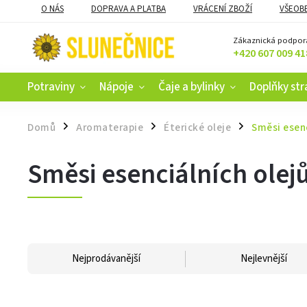
O NÁS
DOPRAVA A PLATBA
VRÁCENÍ ZBOŽÍ
VŠEOB
KAMENNÝ OBCHOD V ČESKÝCH BUDĚJOVICÍCH
CERTIFIKACE
Zákaznická podpor
+420 607 009 41
Potraviny
Nápoje
Čaje a bylinky
Doplňky str
Domů
Aromaterapie
Éterické oleje
Směsi esenc
/
/
/
Směsi esenciálních olej
Nejprodávanější
Nejlevnější