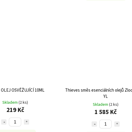
OLEJ OSVĚŽUJÍCÍ 10ML
Thieves směs esenciálních olejů Zlod
YL
Skladem
(2 ks)
Skladem
(2 ks)
219 Kč
1 585 Kč