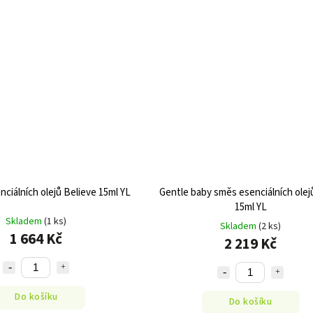
nciálních olejů Believe 15ml YL
Gentle baby směs esenciálních ole
15ml YL
Skladem
(1 ks)
Skladem
(2 ks)
1 664 Kč
2 219 Kč
Do košíku
Do košíku