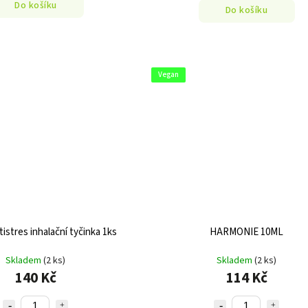
Do košíku
Do košíku
Vegan
tistres inhalační tyčinka 1ks
HARMONIE 10ML
Skladem
(2 ks)
Skladem
(2 ks)
140 Kč
114 Kč