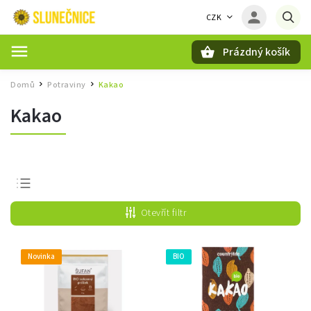
CZK
Prázdný košík
Hledat
Domů
Potraviny
Kakao
/
/
Kakao
Nejprodávanější
Otevřít filtr
Nejlevnější
Nejdražší
Novinka
BIO
Abecedně