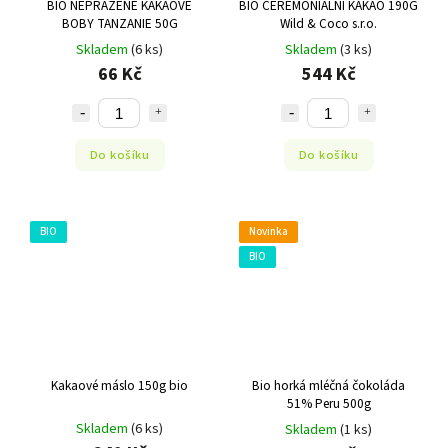
BIO NEPRAŽENÉ KAKAOVÉ
BIO CEREMONIÁLNÍ KAKAO 190G
BOBY TANZANIE 50G
Wild & Coco s.r.o.
Skladem
(6 ks)
Skladem
(3 ks)
66 Kč
544 Kč
Do košíku
Do košíku
BIO
Novinka
BIO
Kakaové máslo 150g bio
Bio horká mléčná čokoláda
51% Peru 500g
Skladem
(6 ks)
Skladem
(1 ks)