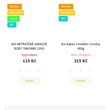
Novinka
Novinka
Bez lepku
Bez lepku
Vegan
BIO
BIO
BIO NEPRAŽENÉ KAKAOVÉ
Bio kakao s medem Cocoba
BOBY TANZANIE 100G
400g
Vyprodáno
Není skladem
115 Kč
215 Kč
Detail
Detail