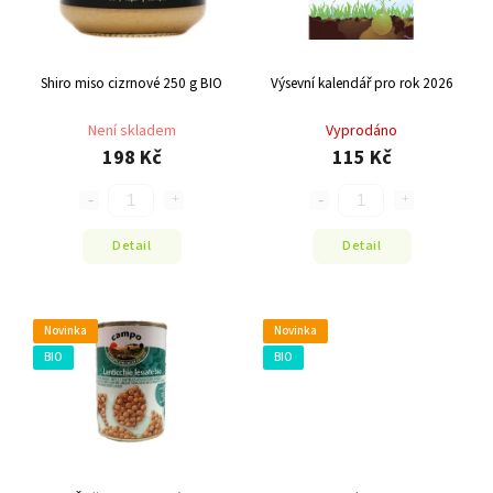
Shiro miso cizrnové 250 g BIO
Výsevní kalendář pro rok 2026
Není skladem
Vyprodáno
198 Kč
115 Kč
Detail
Detail
Novinka
Novinka
BIO
BIO