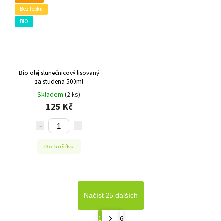
Bez lepku
BIO
Bio olej slunečnicový lisovaný
za studena 500ml
Skladem
(2 ks)
125 Kč
Do košíku
Načíst 25 dalších
1
6