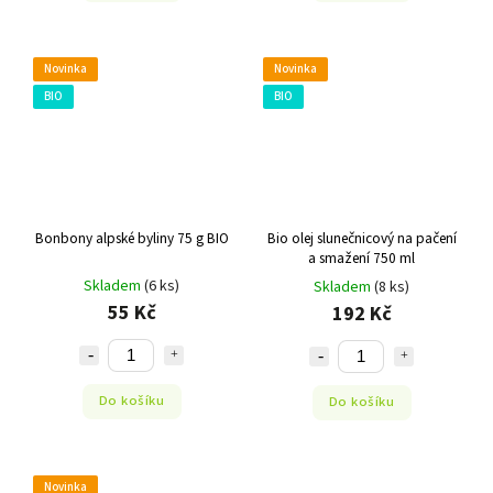
Novinka
Novinka
BIO
BIO
Bonbony alpské byliny 75 g BIO
Bio olej slunečnicový na pačení
a smažení 750 ml
Skladem
(6 ks)
Skladem
(8 ks)
55 Kč
192 Kč
Do košíku
Do košíku
Novinka