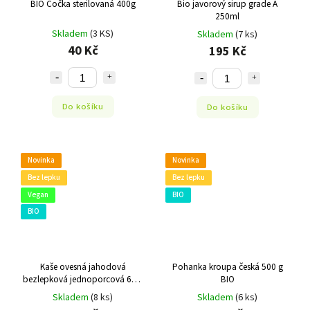
BIO Čočka sterilovaná 400g
Bio javorový sirup grade A
250ml
Skladem
(3 KS)
Skladem
(7 ks)
40 Kč
195 Kč
Do košíku
Do košíku
Novinka
Novinka
Bez lepku
Bez lepku
Vegan
BIO
BIO
Kaše ovesná jahodová
Pohanka kroupa česká 500 g
bezlepková jednoporcová 65 g
BIO
BIO
Skladem
(8 ks)
Skladem
(6 ks)