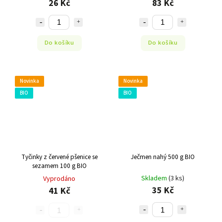
26 Kč
83 Kč
Do košíku
Do košíku
Novinka
Novinka
BIO
BIO
Tyčinky z červené pšenice se
Ječmen nahý 500 g BIO
sezamem 100 g BIO
Skladem
(3 ks)
Vyprodáno
35 Kč
41 Kč