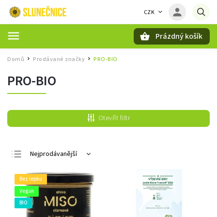
CZK
Prázdný košík
Hledat
Domů
Prodávané značky
PRO-BIO
/
/
PRO-BIO
Otevřít filtr
Nejprodávanější
Nejlevnější
Bez lepku
Nejdražší
Vegan
Abecedně
BIO