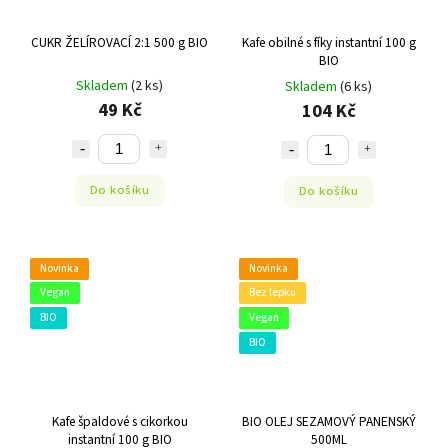
CUKR ŽELÍROVACÍ 2:1 500 g BIO
Kafe obilné s fíky instantní 100 g
BIO
Skladem
(2 ks)
Skladem
(6 ks)
49 Kč
104 Kč
Do košíku
Do košíku
Novinka
Novinka
Vegan
Bez lepku
BIO
Vegan
BIO
Kafe špaldové s cikorkou
BIO OLEJ SEZAMOVÝ PANENSKÝ
instantní 100 g BIO
500ML