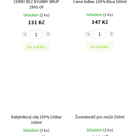
ČERNÝ BEZ BYLINNÝ SIRUP
Černá ředkev 100% šťáva 500ml
290G OF
Skladem
(1 ks)
Skladem
(2 ks)
347 Kč
131 Kč
Do košíku
Do košíku
Rakytníkový olej 100% 150kar
Životabudič pro muže 250ml
100ml
Skladem
(2 ks)
Skladem
(3 ks)