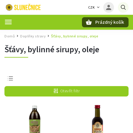
CZK
Prázdný košík
Hledat
Domů
Doplňky stravy
Šťávy, bylinné sirupy, oleje
/
/
Šťávy, bylinné sirupy, oleje
Nejprodávanější
Otevřít filtr
Nejlevnější
Nejdražší
Abecedně