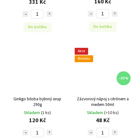
160 Kč
331 Kč
Do košíku
Do košíku
Akce
Novinka
–30 %
Ginkgo biloba bylinný sirup
Zázvorový nápoj s citrónem a
290g
medem 50ml
Skladem
(1 ks)
Skladem
(>10 ks)
120 Kč
48 Kč