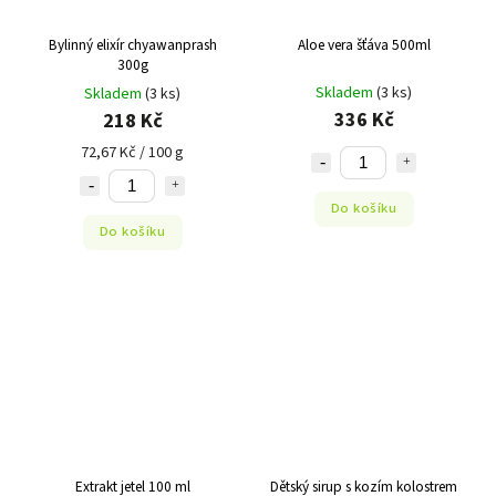
Bylinný elixír chyawanprash
Aloe vera šťáva 500ml
300g
Skladem
(3 ks)
Skladem
(3 ks)
336 Kč
218 Kč
72,67 Kč / 100 g
Do košíku
Do košíku
Extrakt jetel 100 ml
Dětský sirup s kozím kolostrem