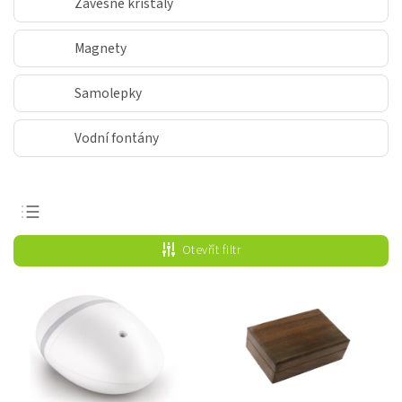
Závěsné křišťály
Magnety
Samolepky
Vodní fontány
Nejprodávanější
Otevřít filtr
Nejlevnější
Nejdražší
Abecedně