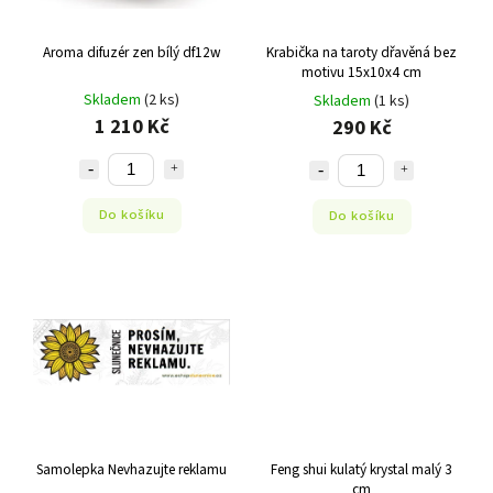
Aroma difuzér zen bílý df12w
Krabička na taroty dřavěná bez
motivu 15x10x4 cm
Skladem
(2 ks)
Skladem
(1 ks)
1 210 Kč
290 Kč
Do košíku
Do košíku
Samolepka Nevhazujte reklamu
Feng shui kulatý krystal malý 3
cm