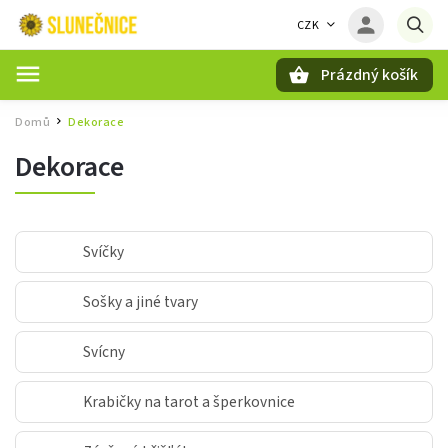
CZK
Prázdný košík
Hledat
Domů
Dekorace
/
Dekorace
Svíčky
Sošky a jiné tvary
Svícny
Krabičky na tarot a šperkovnice