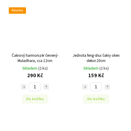
Novinka
Čakrový harmonizér červený-
Jednota feng-shui čakry oken
Muladhara, cca 12cm
dekor.20cm
Skladem
(2 ks)
Skladem
(2 ks)
290 Kč
159 Kč
Do košíku
Do košíku