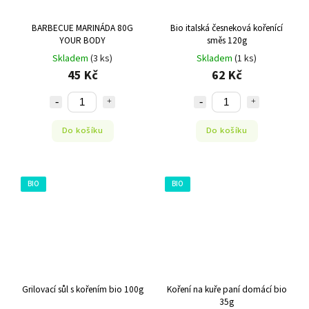
BARBECUE MARINÁDA 80G
Bio italská česneková kořenící
YOUR BODY
směs 120g
Skladem
(3 ks)
Skladem
(1 ks)
45 Kč
62 Kč
Do košíku
Do košíku
BIO
BIO
Grilovací sůl s kořením bio 100g
Koření na kuře paní domácí bio
35g