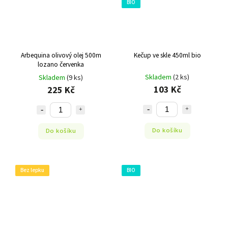
BIO
Arbequina olivový olej 500m
Kečup ve skle 450ml bio
lozano červenka
Skladem
(2 ks)
Skladem
(9 ks)
103 Kč
225 Kč
Do košíku
Do košíku
Bez lepku
BIO