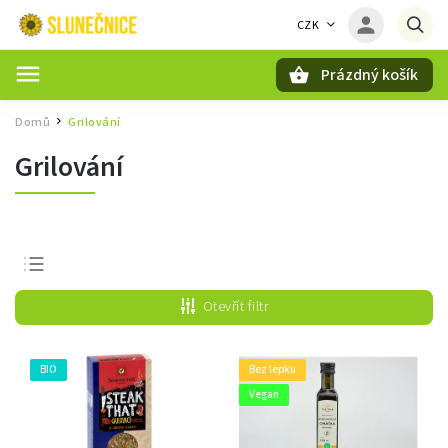
CZK
Prázdný košík
Hledat
Domů
Grilování
/
Grilování
Nejprodávanější
Otevřít filtr
Nejlevnější
Nejdražší
BIO
Bez lepku
Abecedně
Vegan