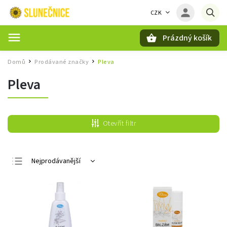
CZK
Prázdný košík
Hledat
Domů
Prodávané značky
Pleva
/
/
Pleva
Otevřít filtr
Nejprodávanější
Nejlevnější
Nejdražší
Abecedně