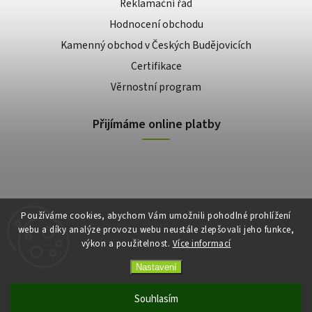
Reklamační řád
Hodnocení obchodu
Kamenný obchod v Českých Budějovicích
Certifikace
Věrnostní program
Přijímáme online platby
Používáme cookies, abychom Vám umožnili pohodlné prohlížení
webu a díky analýze provozu webu neustále zlepšovali jeho funkce,
výkon a použitelnost.
Více informací
Copyright 2026
E-shop Slunečnice
. Všechna práva vyhrazena.
Vytvořil
Shoptet
| Design
Shoptak.cz
Nastavení
Souhlasím