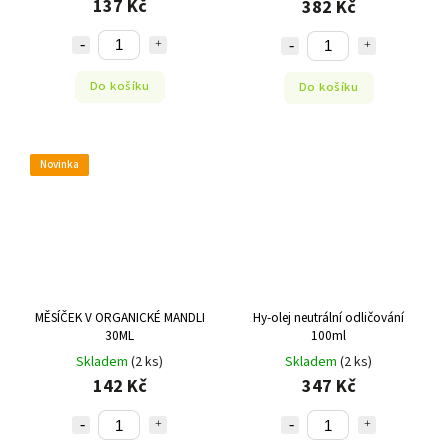
137 Kč
382 Kč
Do košíku
Do košíku
Novinka
MĚSÍČEK V ORGANICKÉ MANDLI
Hy-olej neutrální odličování
30ML
100ml
Skladem
(2 ks)
Skladem
(2 ks)
142 Kč
347 Kč