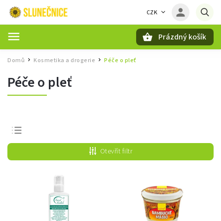
CZK
Prázdný košík
Hledat
Domů
Kosmetika a drogerie
Péče o pleť
/
/
Péče o pleť
Nejprodávanější
Otevřít filtr
Nejlevnější
Nejdražší
Abecedně