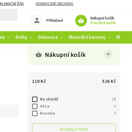
KLAMAČNÍ ŘÁD
HODNOCENÍ OBCHODU
Nákupní košík
Přihlášení
Prázdný košík
pie
Knihy
Dekorace
Minerální kameny
Muziko
Nákupní košík
119
Kč
526
Kč
Na skladě
19
Akce
0
Novinka
0
ROZBALIT FILTR