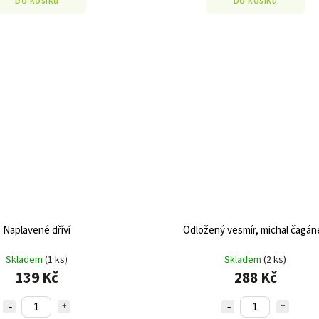
Do košíku
Do košíku
Naplavené dříví
Odložený vesmír, michal čagán
Skladem
(1 ks)
Skladem
(2 ks)
139 Kč
288 Kč