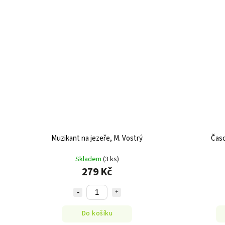
Muzikant na jezeře, M. Vostrý
Časo
Skladem
(3 ks)
279 Kč
Do košíku