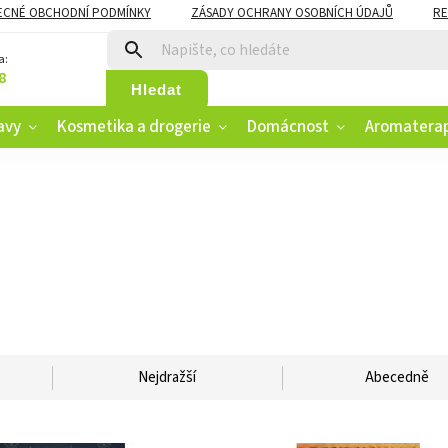
ECNÉ OBCHODNÍ PODMÍNKY
ZÁSADY OCHRANY OSOBNÍCH ÚDAJŮ
RE
CZK
VĚRNOSTNÍ PROGRAM
a:
8
Hledat
avy
Kosmetika a drogerie
Domácnost
Aromatera
Nejdražší
Abecedně