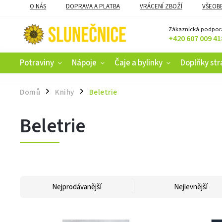
O NÁS
DOPRAVA A PLATBA
VRÁCENÍ ZBOŽÍ
VŠEOB
KAMENNÝ OBCHOD V ČESKÝCH BUDĚJOVICÍCH
CERTIFIKACE
Zákaznická podpor
+420 607 009 41
Potraviny
Nápoje
Čaje a bylinky
Doplňky str
Domů
Knihy
Beletrie
/
/
Beletrie
Nejprodávanější
Nejlevnější