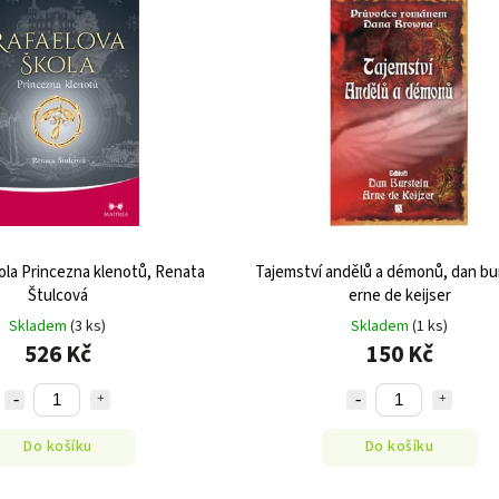
ola Princezna klenotů, Renata
Tajemství andělů a démonů, dan bu
Štulcová
erne de keijser
Skladem
(3 ks)
Skladem
(1 ks)
526 Kč
150 Kč
Do košíku
Do košíku