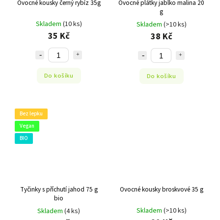
Ovocné kousky černý rybíz 35g
Ovocné plátky jablko malina 20
g
Skladem
(10 ks)
Skladem
(>10 ks)
35 Kč
38 Kč
Do košíku
Do košíku
Bez lepku
Vegan
BIO
Tyčinky s příchutí jahod 75 g
Ovocné kousky broskvové 35 g
bio
Skladem
(>10 ks)
Skladem
(4 ks)