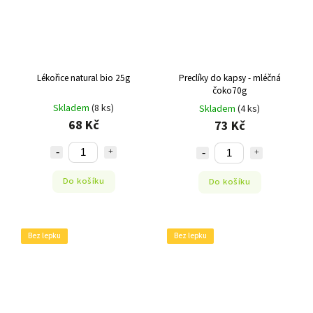
Lékořice natural bio 25g
Preclíky do kapsy - mléčná
čoko70g
Skladem
(8 ks)
Skladem
(4 ks)
68 Kč
73 Kč
Do košíku
Do košíku
Bez lepku
Bez lepku