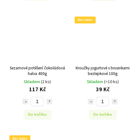
Bez lepku
Sezamové potěšení čokoládová
Kroužky jogurtové s brusinkami
halva 400g
bezlepkové 100g
Skladem
(2 ks)
Skladem
(>10 ks)
117 Kč
39 Kč
Do košíku
Do košíku
Bez lepku