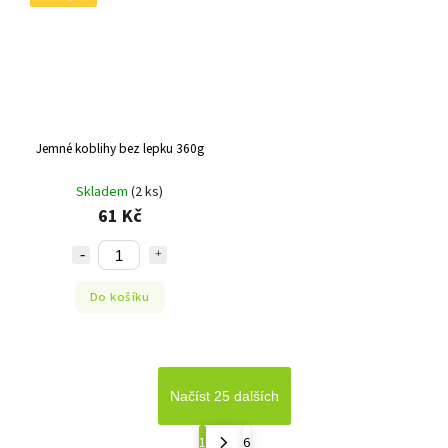
Jemné koblihy bez lepku 360g
Skladem
(2 ks)
61 Kč
Do košíku
Načíst 25 dalších
1
6