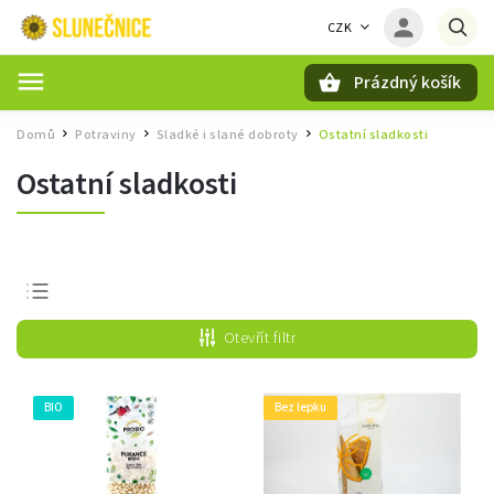
CZK
Prázdný košík
Hledat
Domů
Potraviny
Sladké i slané dobroty
Ostatní sladkosti
/
/
/
Ostatní sladkosti
Nejprodávanější
Otevřít filtr
Nejlevnější
Nejdražší
BIO
Bez lepku
Abecedně