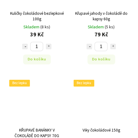
Kuličky čokoládové bezlepkové
Křupavé jahody v čokoládě do
100g
kapsy 60g
Skladem
(8 ks)
Skladem
(5 ks)
39 Kč
79 Kč
Do košíku
Do košíku
Bez lepku
Bez lepku
KŘUPAVÉ BANÁNKY V
Viky čokoládové 150g
ČOKOLÁDĚ DO KAPSY 70G