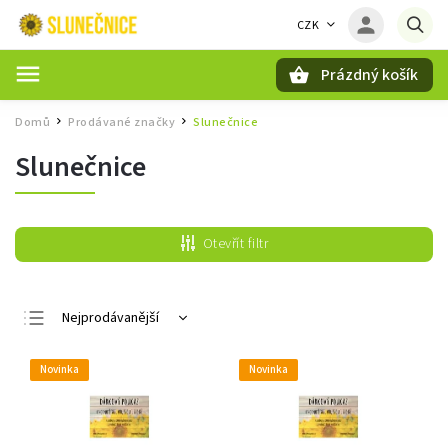
CZK
Prázdný košík
Hledat
Domů
Prodávané značky
Slunečnice
/
/
Slunečnice
Otevřít filtr
Nejprodávanější
Nejlevnější
Novinka
Novinka
Nejdražší
Abecedně