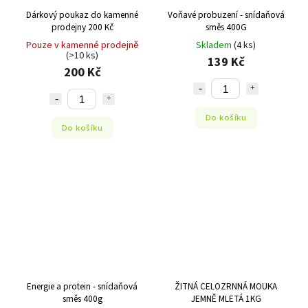
Dárkový poukaz do kamenné
Voňavé probuzení - snídaňová
prodejny 200 Kč
směs 400G
Pouze v kamenné prodejně
Skladem
(4 ks)
(>10 ks)
139 Kč
200 Kč
Do košíku
Do košíku
Energie a protein - snídaňová
ŽITNÁ CELOZRNNÁ MOUKA
směs 400g
JEMNĚ MLETÁ 1KG