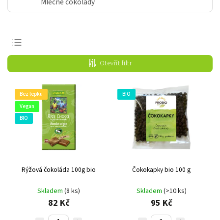
Mléčné čokolády
Nejprodávanější
Otevřít filtr
Nejlevnější
Nejdražší
Bez lepku
BIO
Abecedně
Vegan
BIO
Rýžová čokoláda 100g bio
Čokokapky bio 100 g
Skladem
(8 ks)
Skladem
(>10 ks)
82 Kč
95 Kč