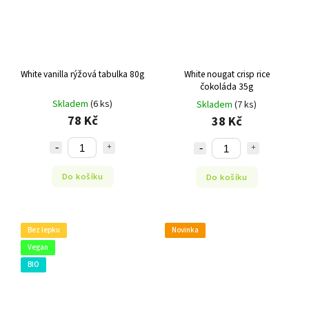
White vanilla rýžová tabulka 80g
White nougat crisp rice
čokoláda 35g
Skladem
(6 ks)
Skladem
(7 ks)
78 Kč
38 Kč
Do košíku
Do košíku
Bez lepku
Novinka
Vegan
BIO