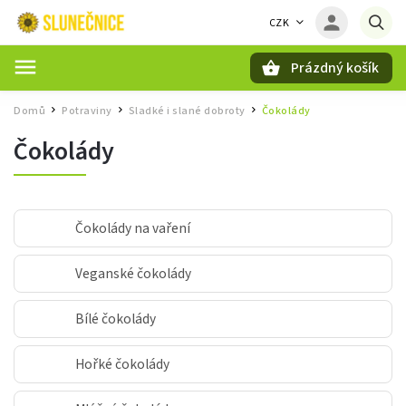
CZK
Prázdný košík
Hledat
Domů
Potraviny
Sladké i slané dobroty
Čokolády
/
/
/
Čokolády
Čokolády na vaření
Veganské čokolády
Bílé čokolády
Hořké čokolády