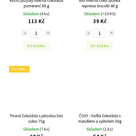
Kočičí jazýčky mléčná čokoláda
Bio mléčná čoko tyčinka
pomeranč 80 g
espresso biscotti 40 g
Skladem
(4 ks)
Skladem
(>10 KS)
113 Kč
39 Kč
Do košíku
Do košíku
Bez lepku
Tmavá čokoláda s jahodou bez
ČOXY - hořká čokoláda s
cukru 75g
mandlemi a xylitolem 50g
Skladem
(7 ks)
Skladem
(2 ks)