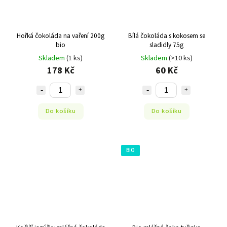
Hořká čokoláda na vaření 200g
Bílá čokoláda s kokosem se
bio
sladidly 75g
Skladem
(1 ks)
Skladem
(>10 ks)
178 Kč
60 Kč
Do košíku
Do košíku
BIO