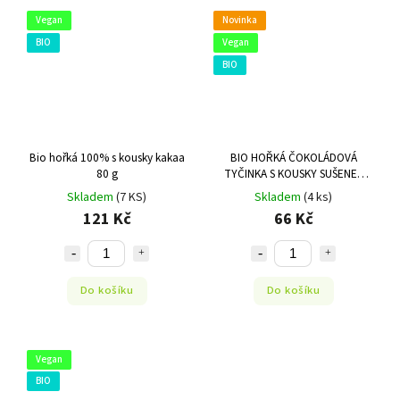
Vegan
Novinka
BIO
Vegan
BIO
Bio hořká 100% s kousky kakaa
BIO HOŘKÁ ČOKOLÁDOVÁ
80 g
TYČINKA S KOUSKY SUŠENEK
45G FTC
Skladem
(7 KS)
Skladem
(4 ks)
121 Kč
66 Kč
Do košíku
Do košíku
Vegan
BIO