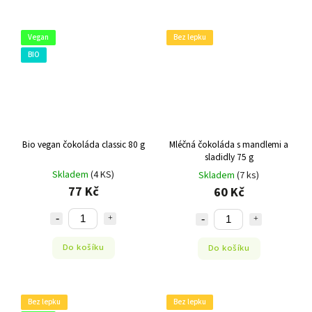
Vegan
Bez lepku
BIO
Bio vegan čokoláda classic 80 g
Mléčná čokoláda s mandlemi a
sladidly 75 g
Skladem
(4 KS)
Skladem
(7 ks)
77 Kč
60 Kč
Do košíku
Do košíku
Bez lepku
Bez lepku