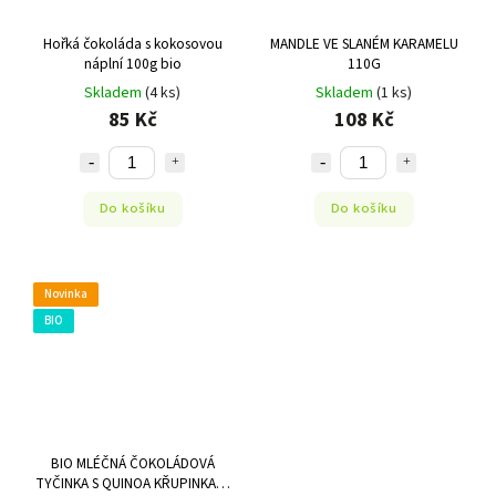
Hořká čokoláda s kokosovou
MANDLE VE SLANÉM KARAMELU
náplní 100g bio
110G
Skladem
(4 ks)
Skladem
(1 ks)
85 Kč
108 Kč
Do košíku
Do košíku
Novinka
BIO
BIO MLÉČNÁ ČOKOLÁDOVÁ
TYČINKA S QUINOA KŘUPINKAMI