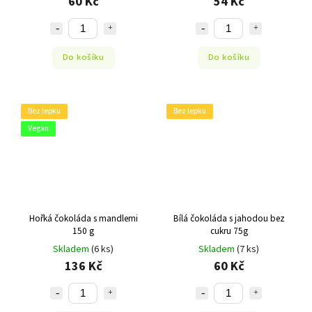
60 Kč
54 Kč
Do košíku
Do košíku
Bez lepku
Bez lepku
Vegan
Hořká čokoláda s mandlemi
Bílá čokoláda s jahodou bez
150 g
cukru 75g
Skladem
(6 ks)
Skladem
(7 ks)
136 Kč
60 Kč