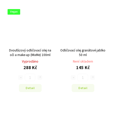
Vegan
Dvoufázový odličovací olej na
Odličovací olej granátové jablko
oči a make-up (MixMe) 100ml
50 ml
Vyprodáno
Není skladem
288 Kč
145 Kč
Detail
Detail