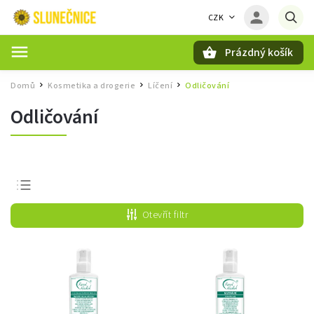
CZK
Prázdný košík
Hledat
Domů
Kosmetika a drogerie
Líčení
Odličování
/
/
/
Odličování
Nejprodávanější
Otevřít filtr
Nejlevnější
Nejdražší
Abecedně