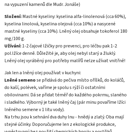
na vypuzení kamenů dle Mudr. Jonáše)
Složení:
Mastné kyseliny: kyselina alfa-linolenová (cca 60%),
kyselina linolová, kyselina olejová (cca 10%) a nasycené
mastné kyseliny (cca 10%). Lněný olej obsahuje tokoferol 180
mg/100 g.
Užívání:
1-2 čajové lžičky pro prevenci, pro léčbu pak 1-2
pol.lžíce denně. Důležité je, aby olej nebyl starý a žluklý.
Lněný olej vyráběný pro potřeby malířů nelze užívat vnitřně!
Jak len a lněný olej používat v kuchyni:
Lněné semeno
se přidává do pečiva místo oříšků, do koláčů,
do kaší, polévek, vaříme je spolu s rýží či ostatními
obilovinami. Dá se přidat téměř do každého pokrmu, slaného
i sladkého. Výborný je také lněný čaj (pár minu povaříme lžíci
lněného semene v 1 litu vody).
Na trhu jsou k sehnání dva duhy lnu - hnědý a zlatý. Oba mají
stejné účinky. Doporučujeme len z ekologické produkce,
vypěstovaný bez použití chemických hnojiv a postřiků.