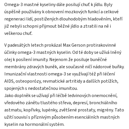
Omega-3 mastné kyseliny dále posilují chuť k jídlu. Byly
úspěšně používány k obnovení mozkových funkcí a celkové
regeneraci lidí, postižených dlouhodobým hladověním, kteří
již nebyli schopni přijmout běžné jídlo a ztratili na ně i
veškerou chuť.
V padesátých letech prokázal Max Gerson protirakovinné
účinky omega-3 mastných kyselin. Od té doby se užívá lněný
olej k posílení imunity. Nejenom že posiluje buněčné
membrány zdravých buněk, ale současně ničí nádorové buňky.
Imunizační vlastnosti omega-3 se využívají též při léčení
AIDS, osteoporózy, revmatické artritidy a dalších potížích,
spojených s nedostatečnou imunitou.
Jako doplněk se užívají při léčbě ledvinových onemocnění,
vředového zánětu tlustého střeva, depresí, bronchiálního
astmatu, kopřivky, lupénky, zvětšené prostaty, migrény. Tato
užití souvisí s příznivým působením esenciálních mastných
kyselin na hormonální systém.