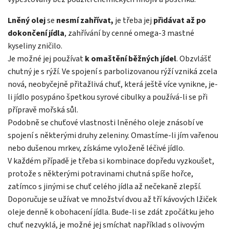
Lněný olej
se
nesmí zahřívat,
je třeba jej
přidávat až po
dokončení jídla
, zahřívání by cenné omega-3 mastné
kyseliny zničilo.
Je možné jej používat
k omaštění běžných jídel
. Obzvlášť
chutný je s rýží. Ve spojení s parbolizovanou rýží vzniká zcela
nová, neobyčejně přitažlivá chuť, která ještě více vynikne, je-
li jídlo posypáno špetkou syrové cibulky a používá-li se při
přípravě mořská sůl.
Podobně se chuťové vlastnosti lněného oleje znásobí ve
spojení s některými druhy zeleniny. Omastíme-li jím vařenou
nebo dušenou mrkev, získáme vyloženě léčivé jídlo.
V každém případě je třeba si kombinace dopředu vyzkoušet,
protože s některými potravinami chutná spíše hořce,
zatímco s jinými se chuť celého jídla až nečekaně zlepší.
Doporučuje se užívat ve množství dvou až tří kávových lžiček
oleje denně k obohacení jídla. Bude-li se zdát zpočátku jeho
chuť nezvyklá, je možné jej smíchat například s olivovým