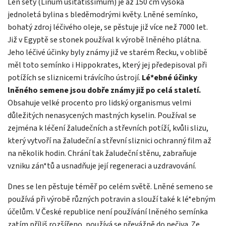
Len setý (Linum usitatissimum) je až 150 cm vysoká
jednoletá bylina s bleděmodrými květy. Lněné semínko,
bohatý zdroj léčivého oleje, se pěstuje již více než 7000 let.
Již v Egyptě se stonek používal k výrobě lněného plátna.
Jeho léčivé účinky byly známy již ve starém Řecku, v oblibě
měl toto semínko i Hippokrates, který jej předepisoval při
potížích se sliznicemi trávícího ústrojí.
Lé*ebné účinky
lněného semene jsou dobře známy již po celá staletí.
Obsahuje velké procento pro lidský organismus velmi
důležitých nenasycených mastných kyselin. Používal se
zejména k léčení žaludečních a střevních potíží, kvůli slizu,
který vytvoří na žaludeční a střevní sliznici ochranný film až
na několik hodin. Chrání tak žaludeční stěnu, zabraňuje
vzniku zán*tů a usnadňuje její regeneraci a uzdravování.
Dnes se len pěstuje téměř po celém světě. Lněné semeno se
používá při výrobě různých potravin a slouží také k lé*ebným
účelům. V České republice není používání lněného semínka
zatím příliš rozšířeno, používá se převážně do pečiva. Ze