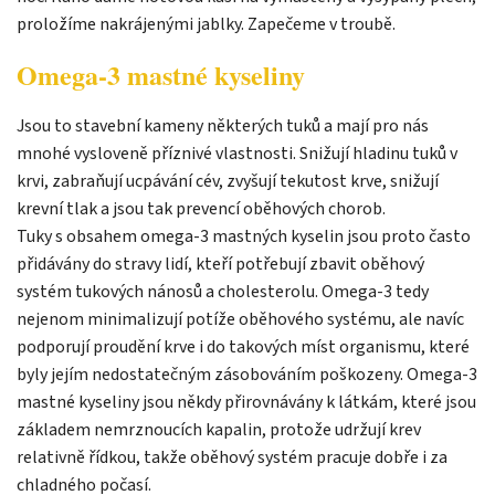
proložíme nakrájenými jablky. Zapečeme v troubě.
Omega-3 mastné kyseliny
Jsou to stavební kameny některých tuků a mají pro nás
mnohé vysloveně příznivé vlastnosti. Snižují hladinu tuků v
krvi, zabraňují ucpávání cév, zvyšují tekutost krve, snižují
krevní tlak a jsou tak prevencí oběhových chorob.
Tuky s obsahem omega-3 mastných kyselin jsou proto často
přidávány do stravy lidí, kteří potřebují zbavit oběhový
systém tukových nánosů a cholesterolu. Omega-3 tedy
nejenom minimalizují potíže oběhového systému, ale navíc
podporují proudění krve i do takových míst organismu, které
byly jejím nedostatečným zásobováním poškozeny. Omega-3
mastné kyseliny jsou někdy přirovnávány k látkám, které jsou
základem nemrznoucích kapalin, protože udržují krev
relativně řídkou, takže oběhový systém pracuje dobře i za
chladného počasí.