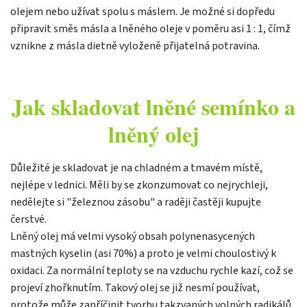
olejem nebo užívat spolu s máslem. Je možné si dopředu
připravit směs másla a lněného oleje v poměru asi 1 : 1, čímž
vznikne z másla dietně vyloženě přijatelná potravina.
Jak skladovat lněné
semínko
a
lněný olej
Důležité je skladovat je na chladném a tmavém místě,
nejlépe v lednici. Měli by se zkonzumovat co nejrychleji,
nedělejte si "železnou zásobu" a raději častěji kupujte
čerstvé.
Lněný olej má velmi vysoký obsah polynenasycených
mastných kyselin (asi 70%) a proto je velmi choulostivý k
oxidaci. Za normální teploty se na vzduchu rychle kazí, což se
projeví zhořknutím. Takový olej se již nesmí používat,
protože může zapříčinit tvorbu takzvaných volných radikálů