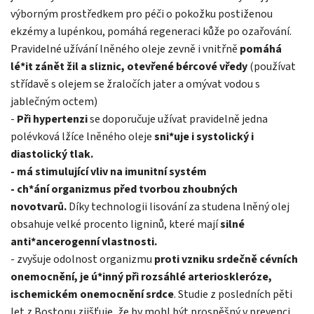
výborným prostředkem pro péči o pokožku postiženou
ekzémy a lupénkou, pomáhá regeneraci kůže po ozařování.
Pravidelné užívání lněného oleje zevně i vnitřně
pomáhá
lé*it zánět žil a sliznic, otevřené bércové vředy
(používat
střídavě s olejem se žraločích jater a omývat vodou s
jablečným octem)
-
Při hypertenzi
se doporučuje užívat pravidelně jedna
polévková lžíce lněného oleje
sni*uje i systolický i
diastolický tlak.
- má stimulující vliv na imunitní systém
- ch*ání organizmus před tvorbou zhoubných
novotvarů.
Díky technologii lisování za studena lněný olej
obsahuje velké procento ligninů, které mají
silné
anti*ancerogenní vlastnosti.
- zvyšuje odolnost organizmu
proti vzniku srdečně cévních
onemocnění, je ú*inný při rozsáhlé arterioskleróze,
ischemickém onemocnění srdce
. Studie z posledních pěti
let z Bostonu zjišťuje, že by mohl být prospěšný v prevenci