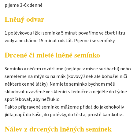
pijeme 3-6x denně
Lněný odvar
1 polévkovou lžíci semínka 5 minut povaříme ve čtvrt litru
vody a necháme 15 minut odstát. Pijeme i se semínky.
Drcené či mleté lněné semínko
Semínko v něčem rozdrtíme (nejlépe v misce suribachi) nebo
semeleme na mlýnku na mák (kovový šnek ale bohužel ničí
některé cenné látky). Namleté semínko bychom měli
skladovat uzavřené ve sklenici v ledničce a nejdéle do týdne
spotřebovat, aby nežluklo.
Takto připravené semínko můžeme přidat do jakéhokoliv
jídla,např. do kaše, do polévky, do těsta, prostě kamkoliv...
Nálev z drcených lněných semínek