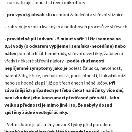
- normalizuje činnost střevní mikroflóry
- pro vysoký obsah slizu
chrání žaludeční a střevní sliznice
-
zabraňuje vzniku kvasných a hnilobných procesů ve střevech
- pravidelné pití odvaru - 5 minut vařit 1 lžíci semene na
0,5l vody (s odvarem vypijeme i semínka-necedíme) nebo
nálev
pomáhá léčit hemeroidy, střevní divertikly, žaludeční
vředy i některé střevní nádory -
podle zkušeností
nepříjemné symptomy jako je
bolest žaludku, nevolnost,
pálení žáhy, křeče, nechutenství, pocit plnosti, tlak
atd.
mizí
nebo se hodně zlepší již po třech dnech lněné léčby
. Při
závažnějších případech je třeba čekat na účinky více dní,
není vhodné jeho konzumaci předčasně přerušit. Jeho
velkou předností je mimo jiné i to, že nebyly dosud
zjištěny žádné vedlejší účinky.
- Velmi dobré je pít lněný odvar 3 týdny před porodem.
Vysoký obsah slizových látek usnadní porod
. Lněné