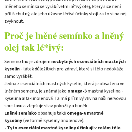
lněného semínka se vyrábí velmi lé*ivý olej, který sice není
příliš chutný, ale jeho úžasné léčivé účinky stojí za to si na něj
zvyknout.
Proč je lněné semínko a lněný
olej tak lé*ivý:
Semeno lnu je zdrojem
nezbytných esenciálních mastných
kyselin
- látek důležitých pro zdraví, které si tělo nedokáže
samo vyrábět.
Jedna z esenciálních mastných kyselin, která je obsažena ve
lněném semenu, je známá jako
omega-3
mastná kyselina -
kyselina alfa-linolenová. Ta má příznivý vliv na naši nervovou
soustavu a zlepšuje stav pokožky a buněk.
Lněné semínko
obsahuje také
omega-6 mastné
kyseliny
(ve formě kyseliny linolenové).
- Tyto esenciální mastné kyseliny
účinkují v celém těle