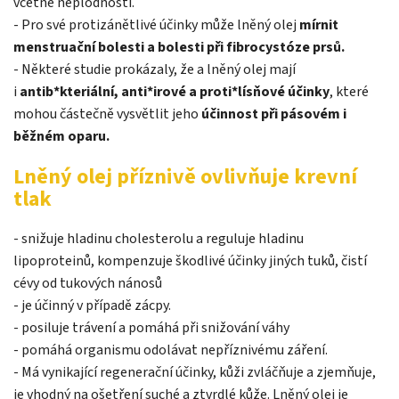
včetně neplodnosti.
- Pro své protizánětlivé účinky může lněný olej
mírnit
menstruační bolesti a bolesti při fibrocystóze prsů.
- Některé studie prokázaly, že a lněný olej mají
i
antib*kteriální, anti*irové a proti*lísňové účinky
, které
mohou částečně vysvětlit jeho
účinnost při pásovém i
běžném oparu.
Lněný olej příznivě ovlivňuje krevní
tlak
- snižuje hladinu cholesterolu a reguluje hladinu
lipoproteinů, kompenzuje škodlivé účinky jiných tuků, čistí
cévy od tukových nánosů
- je účinný v případě zácpy.
- posiluje trávení a pomáhá při snižování váhy
- pomáhá organismu odolávat nepříznivému záření.
- Má vynikající regenerační účinky, kůži zvláčňuje a zjemňuje,
je vhodný na ošetření suché a ztvrdlé kůže. Lněný olej je