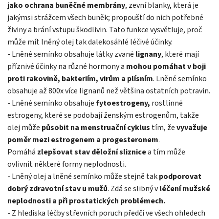
jako ochrana buněčné membrány
, zevní blanky, která je
jakýmsi strážcem všech buněk; propouští do nich potřebné
živiny a brání vstupu škodlivin. Tato funkce vysvětluje, proč
může mít lněný olej tak dalekosáhlé léčivé účinky.
- Lněné semínko obsahuje látky zvané
lignany
, které mají
příznivé účinky na různé hormony a
mohou pomáhat v boji
proti rakovině, bakteriím, virům a plísním
. Lněné semínko
obsahuje až 800x více lignanů než většina ostatních potravin.
- Lněné semínko obsahuje
fytoestrogeny,
rostlinné
estrogeny, které se podobají ženským estrogenům, takže
olej může
působit na menstruační cyklus
tím, že
vyvažuje
poměr mezi estrogenem a progesteronem
.
Pomáhá
zlepšovat stav děložní sliznice
a tím může
ovlivnit některé formy neplodnosti.
- Lněný olej a lněné semínko může stejně tak
podporovat
dobrý zdravotní stav u mužů
. Zdá se slibný v
léčení mužské
neplodnosti a při prostatických problémech.
- Z hlediska léčby střevních poruch předčí ve všech ohledech