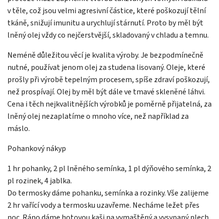
v těle, což jsou velmi agresivní částice, které poškozují tělní
tkáně, snižují imunitu a urychlují stárnutí. Proto by měl být
lněný olej vždy co nejčerstvější, skladovaný v chladu a temnu.
Neméně důležitou věcí je kvalita výroby. Je bezpodmínečně
nutné, používat jenom olej za studena lisovaný. Oleje, které
prošly při výrobě tepelným procesem, spíše zdraví poškozují,
než prospívají. Olej by měl být dále ve tmavé skleněné láhvi.
Cena i těch nejkvalitnějších výrobků je poměrně přijatelná, za
lněný olej nezaplatíme o mnoho více, než například za
máslo.
Pohankový nákyp
1 hr pohanky, 2 pl lněného semínka, 1 pl dýňového semínka, 2
pl rozinek, 4 jablka.
Do termosky dáme pohanku, semínka a rozinky. Vše zalijeme
2 hr vařící vody a termosku uzavřeme. Necháme ležet přes
noc. Ráno dáme hotovou kaši na vymaštěný a vysypaný plech,