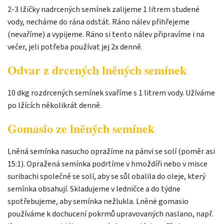
2-3 lžičky nadrcených semínek zalijeme 1 litrem studené
vody, necháme do rána odstát. Ráno nálev přihřejeme
(nevaříme) a vypijeme. Ráno si tento nálev připravíme i na
večer, jeli potřeba používat jej 2x denně.
Odvar z drcených lněných semínek
10 dkg rozdrcených semínek svaříme s 1 litrem vody. Užíváme
po lžících několikrát denně.
Gomasio ze lněných semínek
Lněná semínka nasucho opražíme na pánvi se solí (poměr asi
15:1). Opražená semínka podrtíme v hmoždíři nebo v misce
suribachi společně se solí, aby se sůl obalila do oleje, který
semínka obsahují. Skladujeme v ledničce a do týdne
spotřebujeme, aby semínka nežlukla. Lněné gomasio
používáme k dochucení pokrmů upravovaných naslano, např.