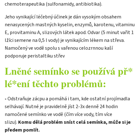
chemoterapeutika (sulfonamidy, antibiotika).
Jeho vynikající léčebný účinek je dán vysokým obsahem
nenasycených mastných kyselin, enzymů, karotenu, vitaminu
E, provitaminu A, slizových látek apod. Odvar (5 minut vařit 1
lžíci semene na 0,5 l vody) je vynikajícím lékem na střeva.
Namočený ve vodě spolu s vařenou celozrnnou kaší
podporuje peristaltiku střev
Lněné semínko se používá př*
lé*ení těchto problémů:
-
Odstraňuje zácpu a pomáhá i tam, kde ostatní projímadla
selhávají. Nutné je pravidelně jíst 2-3x denně 24 hodin
namočené semínko ve vodě (čím více vody, tím více
slizu).
Komu dělá problém sníst celá semínka, může si je
předem pomlít.