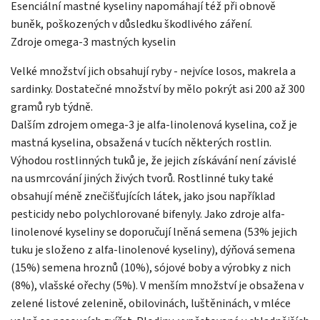
Esenciální mastné kyseliny napomáhají též při obnově
buněk, poškozených v důsledku škodlivého záření.
Zdroje omega-3 mastných kyselin
Velké množství jich obsahují ryby - nejvíce losos, makrela a
sardinky. Dostatečné množství by mělo pokrýt asi 200 až 300
gramů ryb týdně.
Dalším zdrojem omega-3 je alfa-linolenová kyselina, což je
mastná kyselina, obsažená v tucích některých rostlin.
Výhodou rostlinných tuků je, že jejich získávání není závislé
na usmrcování jiných živých tvorů. Rostlinné tuky také
obsahují méně znečišťujících látek, jako jsou například
pesticidy nebo polychlorované bifenyly. Jako zdroje alfa-
linolenové kyseliny se doporučují lněná semena (53% jejich
tuku je složeno z alfa-linolenové kyseliny), dýňová semena
(15%) semena hroznů (10%), sójové boby a výrobky z nich
(8%), vlašské ořechy (5%). V menším množství je obsažena v
zelené listové zelenině, obilovinách, luštěninách, v mléce