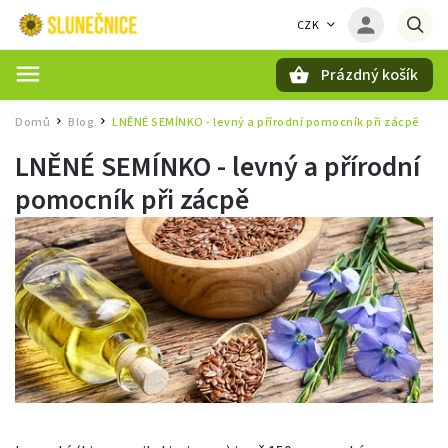
CZK
Prázdný košík
Hledat
Domů
Blog
LNĚNÉ SEMÍNKO - levný a přírodní pomocník při zácpě
/
/
LNĚNÉ SEMÍNKO - levný a přírodní
pomocník při zácpě