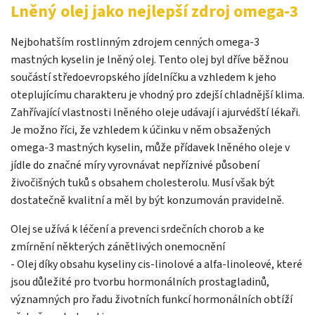
Lněný olej jako nejlepší zdroj omega-3
Nejbohatším rostlinným zdrojem cenných omega-3
mastných kyselin je lněný olej. Tento olej byl dříve běžnou
součástí středoevropského jídelníčku a vzhledem k jeho
oteplujícímu charakteru je vhodný pro zdejší chladnější klima.
Zahřívající vlastnosti lněného oleje udávají i ajurvédští lékaři.
Je možno říci, že vzhledem k účinku v něm obsažených
omega-3 mastných kyselin, může přídavek lněného oleje v
jídle do značné míry vyrovnávat nepříznivé působení
živočišných tuků s obsahem cholesterolu. Musí však být
dostatečně kvalitní a měl by být konzumován pravidelně.
Olej se užívá k léčení a prevenci srdečních chorob a ke
zmírnění některých zánětlivých onemocnění
- Olej díky obsahu kyseliny cis-linolové a alfa-linoleové, které
jsou důležité pro tvorbu hormonálních prostagladinů,
významných pro řadu životních funkcí hormonálních obtíží