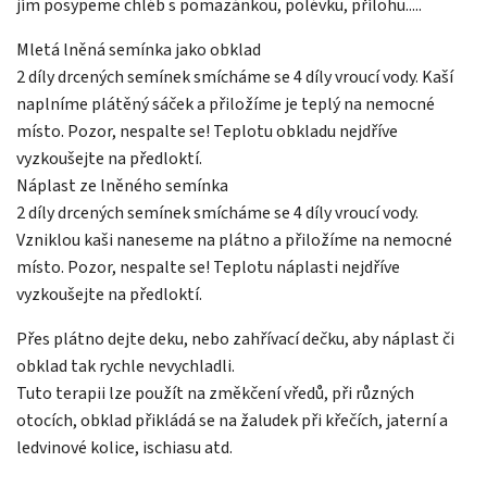
jím posypeme chléb s pomazánkou, polévku, přílohu.....
Mletá lněná semínka jako obklad
2 díly drcených semínek smícháme se 4 díly vroucí vody. Kaší
naplníme plátěný sáček a přiložíme je teplý na nemocné
místo. Pozor, nespalte se! Teplotu obkladu nejdříve
vyzkoušejte na předloktí.
Náplast ze lněného semínka
2 díly drcených semínek smícháme se 4 díly vroucí vody.
Vzniklou kaši naneseme na plátno a přiložíme na nemocné
místo. Pozor, nespalte se! Teplotu náplasti nejdříve
vyzkoušejte na předloktí.
Přes plátno dejte deku, nebo zahřívací dečku, aby náplast či
obklad tak rychle nevychladli.
Tuto terapii lze použít na změkčení vředů, při různých
otocích, obklad přikládá se na žaludek při křečích, jaterní a
ledvinové kolice, ischiasu atd.