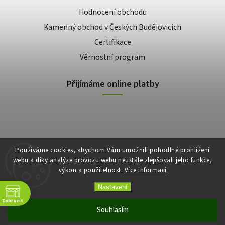
Hodnocení obchodu
Kamenný obchod v Českých Budějovicích
Certifikace
Věrnostní program
Přijímáme online platby
Používáme cookies, abychom Vám umožnili pohodlné prohlížení
webu a díky analýze provozu webu neustále zlepšovali jeho funkce,
výkon a použitelnost.
Více informací
Copyright 2026
E-shop Slunečnice
. Všechna práva vyhrazena.
Vytvořil
Shoptet
| Design
Shoptak.cz
Nastavení
Zobrazit
Souhlasím