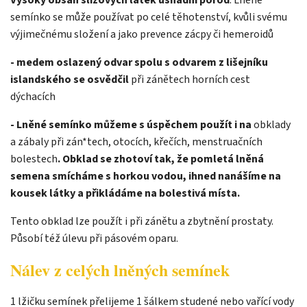
semínko se může používat po celé těhotenství, kvůli svému
výjimečnému složení a jako prevence zácpy či hemeroidů
- medem oslazený odvar spolu s odvarem z lišejníku
islandského se osvědčil
při zánětech horních cest
dýchacích
- Lněné semínko můžeme s úspěchem použít i na
obklady
a zábaly při zán*tech, otocích, křečích, menstruačních
bolestech
. Obklad se zhotoví tak, že pomletá lněná
semena smícháme s horkou vodou, ihned nanášíme na
kousek látky a přikládáme na bolestivá místa.
Tento obklad lze použít i při zánětu a zbytnění prostaty.
Působí též úlevu při pásovém oparu.
Nálev z celých lněných semínek
1 lžičku semínek přelijeme 1 šálkem studené nebo vařící vody