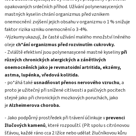
opakovaných srdečních příhod. Užívání polynenasycených
mastných kyselin chrání organizmus před vznikem
onemocnění: zvýšení jejich obsahu v organizmu o 1 % snižuje
faktor rizika vzniku onemocnění o 3-4%.
-Výzkumy ukazují, že časté užívání malého množství lněného
oleje
ch*ání organizmus před rozvinutím cukrovky.
- Zvláště efektivní jsou polynenasycené mastné kyseliny
při
různých chronických alergických a zánětlivých
onemocněních jako je revmatoidní artritida, ekzémy,
astma, lupénka, vředová kolitida.
- po*áhá také
usnadňovat přenos nervového vzruchu
, a
proto je užitečný při snížené citlivosti a palčivých pocitech
stejně jako při chronických mozkových poruchách, jako
je
Alzheimerova choroba.
- Jako podpůrný prostředek při trávení účinkuje v
prevenci
žlučových kamenů
, které rozpouští. (Pít spolu s citrónovou
šťávou, každé ráno cca 2 lžíce nebo udělat žlučníkovou kůru