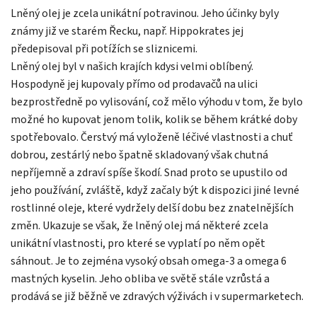
Lněný olej je zcela unikátní potravinou. Jeho účinky byly
známy již ve starém Řecku, např. Hippokrates jej
předepisoval při potížích se sliznicemi.
Lněný olej byl v našich krajích kdysi velmi oblíbený.
Hospodyně jej kupovaly přímo od prodavačů na ulici
bezprostředně po vylisování, což mělo výhodu v tom, že bylo
možné ho kupovat jenom tolik, kolik se během krátké doby
spotřebovalo. Čerstvý má vyloženě léčivé vlastnosti a chuť
dobrou, zestárlý nebo špatně skladovaný však chutná
nepříjemně a zdraví spíše škodí. Snad proto se upustilo od
jeho používání, zvláště, když začaly být k dispozici jiné levné
rostlinné oleje, které vydržely delší dobu bez znatelnějších
změn. Ukazuje se však, že lněný olej má některé zcela
unikátní vlastnosti, pro které se vyplatí po něm opět
sáhnout. Je to zejména vysoký obsah omega-3 a omega 6
mastných kyselin. Jeho obliba ve světě stále vzrůstá a
prodává se již běžně ve zdravých výživách i v supermarketech.