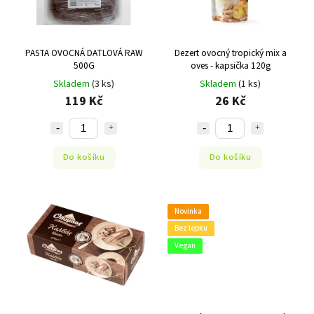
PASTA OVOCNÁ DATLOVÁ RAW
Dezert ovocný tropický mix a
500G
oves - kapsička 120g
Skladem
(3 ks)
Skladem
(1 ks)
119 Kč
26 Kč
Do košíku
Do košíku
Novinka
Bez lepku
Vegan