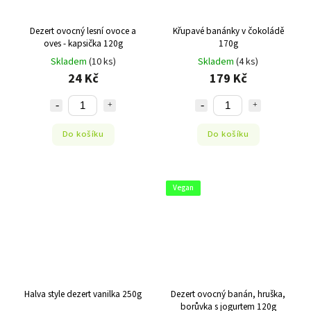
Dezert ovocný lesní ovoce a
Křupavé banánky v čokoládě
oves - kapsička 120g
170g
Skladem
(10 ks)
Skladem
(4 ks)
24 Kč
179 Kč
Do košíku
Do košíku
Vegan
Halva style dezert vanilka 250g
Dezert ovocný banán, hruška,
borůvka s jogurtem 120g