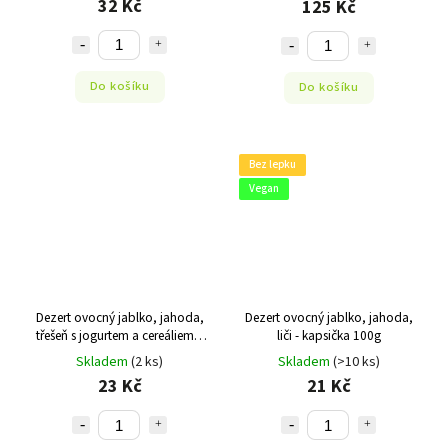
32 Kč
125 Kč
Do košíku
Do košíku
Bez lepku
Vegan
Dezert ovocný jablko, jahoda,
Dezert ovocný jablko, jahoda,
třešeň s jogurtem a cereáliemi -
liči - kapsička 100g
kapsička 120g
Skladem
(2 ks)
Skladem
(>10 ks)
23 Kč
21 Kč