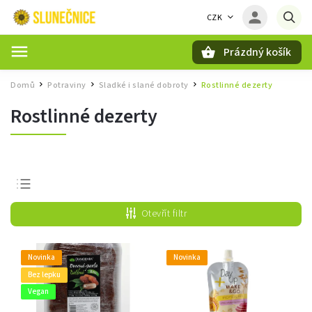
CZK
Prázdný košík
Hledat
Domů
Potraviny
Sladké i slané dobroty
Rostlinné dezerty
/
/
/
Rostlinné dezerty
Nejprodávanější
Otevřít filtr
Nejlevnější
Nejdražší
Novinka
Novinka
Abecedně
Bez lepku
Vegan