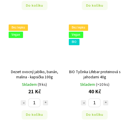
Do košíku
Do košíku
Bez lepku
Bez lepku
Vegan
Vegan
BIO
Dezert ovocný jablko, banán,
BIO Tyčinka Lifebar proteinová s
malina - kapsička 100g
jahodami 40g
Skladem
(9 ks)
Skladem
(>10 ks)
21 Kč
40 Kč
Do košíku
Do košíku