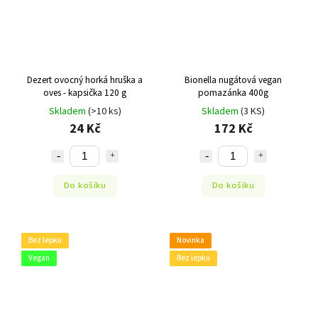
Dezert ovocný horká hruška a
Bionella nugátová vegan
oves - kapsička 120 g
pomazánka 400g
Skladem
(>10 ks)
Skladem
(3 KS)
24 Kč
172 Kč
Do košíku
Do košíku
Bez lepku
Novinka
Vegan
Bez lepku