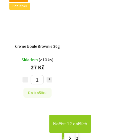
Bez lepku
Creme boule Brownie 30g
Skladem
(>10 ks)
27 Kč
Do košíku
Načíst 12 dalších
1
2