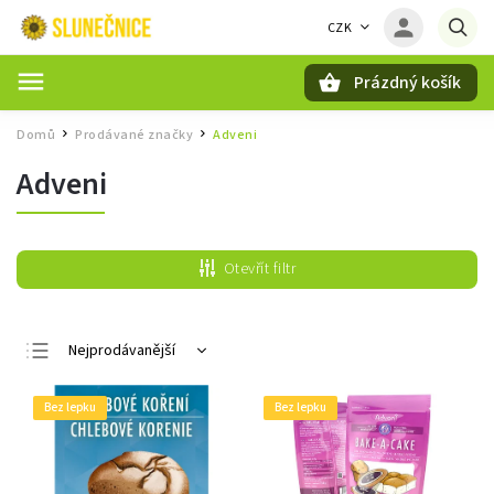
CZK
Prázdný košík
Hledat
Domů
Prodávané značky
Adveni
/
/
Adveni
Otevřít filtr
Nejprodávanější
Nejlevnější
Bez lepku
Bez lepku
Nejdražší
Abecedně