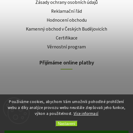
Zásady ochrany osobních údajů
Reklamační řád
Hodnocení obchodu
Kamenný obchod v Českých Budějovicích
Certifikace
Věrnostní program
Přijímáme online platby
Používáme cookies, abychom Vám umožnili pohodlné prohlížení
webu a díky analýze provozu webu neustále zlepšovali jeho funkce,
výkon a použitelnost.
Více informací
Copyright 2026
E-shop Slunečnice
. Všechna práva vyhrazena.
Vytvořil
Shoptet
| Design
Shoptak.cz
Nastavení