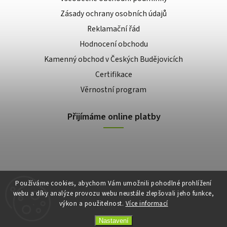
Zásady ochrany osobních údajů
Reklamační řád
Hodnocení obchodu
Kamenný obchod v Českých Budějovicích
Certifikace
Věrnostní program
Přijímáme online platby
Používáme cookies, abychom Vám umožnili pohodlné prohlížení
webu a díky analýze provozu webu neustále zlepšovali jeho funkce,
výkon a použitelnost.
Více informací
Copyright 2026
E-shop Slunečnice
. Všechna práva vyhrazena.
Vytvořil
Shoptet
| Design
Shoptak.cz
Nastavení