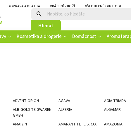
DOPRAVA A PLATBA
VRÁCENÍ ZBOŽÍ
VŠEOBECNÉ OBCHODNÍ PO
a:
8
Hledat
avy
Kosmetika a drogerie
Domácnost
Aromatera
ADVENT-ORION
AGAVA
AGIA TRIADA
ALB-GOLD TEIGWAREN
ALFERIA
ALGAMAR
GMBH
AMAIZIN
AMARANTH LIFE S.R.O.
AMAZONIA