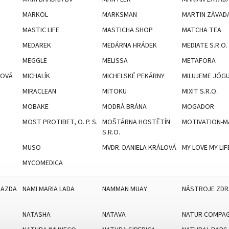
MARKOL
MARKSMAN
MARTIN ZÁVAD
MASTIC LIFE
MASTICHA SHOP
MATCHA TEA
MEDAREK
MEDÁRNA HRÁDEK
MEDIATE S.R.O.
MEGGLE
MELISSA
METAFORA
LOVÁ
MICHALÍK
MICHELSKÉ PEKÁRNY
MILUJEME JÓG
MIRACLEAN
MITOKU
MIXIT S.R.O.
MOBAKE
MODRÁ BRÁNA
MOGADOR
MOST PROTIBET, O. P. S.
MOŠTÁRNA HOSTĚTÍN
MOTIVATION-M
S.R.O.
MUSO
MVDR. DANIELA KRÁLOVÁ
MY LOVE MY LIF
MYCOMEDICA
KAZDA
NAMI MARIA LADA
NAMMAN MUAY
NÁSTROJE ZDR
NATASHA
NATAVA
NATUR COMPAG