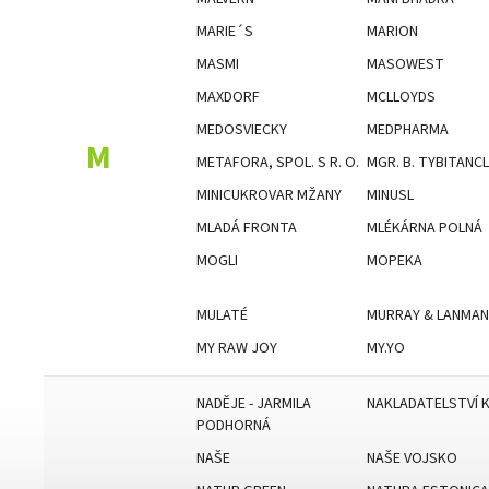
MARIE´S
MARION
MASMI
MASOWEST
MAXDORF
MCLLOYDS
MEDOSVIECKY
MEDPHARMA
M
METAFORA, SPOL. S R. O.
MGR. B. TYBITANC
MINICUKROVAR MŽANY
MINUSL
MLADÁ FRONTA
MLÉKÁRNA POLNÁ
MOGLI
MOPEKA
MULATÉ
MURRAY & LANMAN
MY RAW JOY
MY.YO
NADĚJE - JARMILA
NAKLADATELSTVÍ 
PODHORNÁ
NAŠE
NAŠE VOJSKO