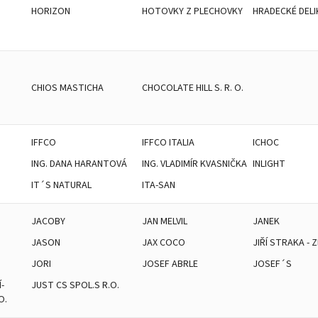
HORIZON
HOTOVKY Z PLECHOVKY
HRADECKÉ DEL
CHIOS MASTICHA
CHOCOLATE HILL S. R. O.
IFFCO
IFFCO ITALIA
ICHOC
ING. DANA HARANTOVÁ
ING. VLADIMÍR KVASNIČKA
INLIGHT
IT´S NATURAL
ITA-SAN
JACOBY
JAN MELVIL
JANEK
JASON
JAX COCO
JIŘÍ STRAKA - 
JORI
JOSEF ABRLE
JOSEF´S
-
JUST CS SPOL.S R.O.
O.