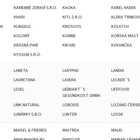
KAMENNÉ ZDRAVÍ S.R.O.
KAOKA
KAREL HADEK
KHADI
KITL S.R.O.
KLÁRA TRNKOV
NA
KLINGELE
KNOSSOS
KOLATCH
O
KOLOMÝ
KOMBE
KOŇSKÁ MAST
KRÁSNÁ PANÍ
KRI KRI
KVASNIČKA
KYOSUN S.R.O.
LABETA
LADYPAD
LANDIA
LAURETANA
LAVERA
LECKER´S
LESEL
LIEBHART´S
LIFEFOOD
GESUNDKOST GMBH
LINK NATURAL
LOBODIS
LOZANO ČERVE
LUNÁRKY S.R.O.
LUNTER
LUSSK
MAISEL & FRIENDS
MAITREA
MALKI
MANI BHADRA BV
MANTLER
MARIAN ZÁVAD