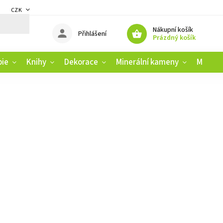
CZK
DMÍNKY
ZÁSADY OCHRANY OSOBNÍCH ÚDAJŮ
REKLAMAČNÍ ŘÁD
Nákupní košík
Přihlášení
Prázdný košík
pie
Knihy
Dekorace
Minerální kameny
Muziko