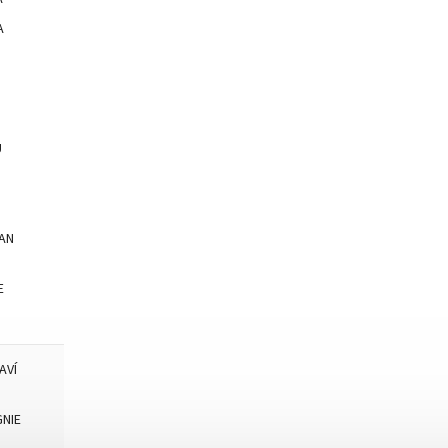
A
U
AN
E
AVÍ
NIE