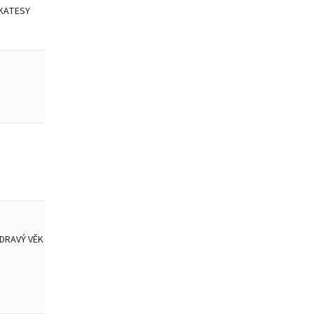
IKATESY
ZDRAVÝ VĚK