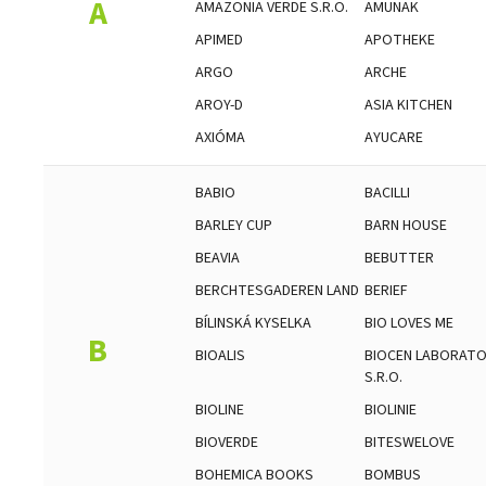
A
AMAZONIA VERDE S.R.O.
AMUNAK
APIMED
APOTHEKE
ARGO
ARCHE
AROY-D
ASIA KITCHEN
AXIÓMA
AYUCARE
BABIO
BACILLI
BARLEY CUP
BARN HOUSE
BEAVIA
BEBUTTER
BERCHTESGADEREN LAND
BERIEF
BÍLINSKÁ KYSELKA
BIO LOVES ME
B
BIOALIS
BIOCEN LABORATO
S.R.O.
BIOLINE
BIOLINIE
BIOVERDE
BITESWELOVE
BOHEMICA BOOKS
BOMBUS