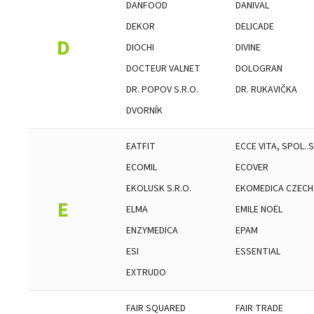
DANFOOD
DANIVAL
DEKOR
DELICADE
D
DIOCHI
DIVINE
DOCTEUR VALNET
DOLOGRAN
DR. POPOV S.R.O.
DR. RUKAVIČKA
DVORNÍK
EATFIT
ECCE VITA, SPOL. S
ECOMIL
ECOVER
EKOLUSK S.R.O.
EKOMEDICA CZECH 
E
ELMA
EMILE NOËL
ENZYMEDICA
EPAM
ESI
ESSENTIAL
EXTRUDO
FAIR SQUARED
FAIR TRADE