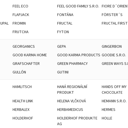
FEEL ECO
FEEL GOOD FAMILY S.R.O.
FIORE D´ORIEN
FLAPJACK
FONTÁNA
FÖRSTER´S
OUPAL
FROMIN
FRUCTAL
FRUCTAL FIRST
FRUTCHA
FYTON
GEORGANICS
GEPA
GINGERBON
GOOD KARMA HOME
GOOD KARMA PRODUCTS
GOODIE S.R.O.
GRAFSCHAFTER
GREEN PHARMACY
GREEN WAYS S.
GULLÓN
GUTINI
HAMLITSCH
HANÁ REGIONÁLNÍ
HANDS OFF MY
PRODUKT
CHOCOLATE
HEALTH LINK
HELENA VLČKOVÁ
HEMANN S.R.O.
HERBALEX
HERBAMEDICUS
HERMES
HOLDERHOF
HOLDERHOF PRODUKTE
HOLLE
AG