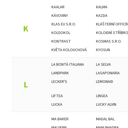
KAALAR
KALMA
KÁVOVINY
KAZDA
KLAS EU S.R.O.
KLÁŠTERNÍ OFFICÍ
K
KOLDOKOL
KOLOIDNÍ STŘÍBR
KONTRAST
KOSMAS S.R.O.
KVĚTA KOLOUCHOVÁ
KYOSUN
LA BONTÁ ITALIANA
LA SELVA
LANDPARK
LASAPONARIA
L
LECKER'S
LEMONAID
LIFTEA
LINGEA
LUCKA
LUCKY ALVIN
MA BAKER
MADAL BAL
MALVERN
MANI BHADRA