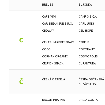
BREUSS
BUJONKA
CAFÉ MIMI
CAMPO S.C.A
CARIBBEAN SUN S.R.O.
CARL JUNG
CBDWAY
CELI HOPE
C
CENTRUM REGENERACE
CEREUS
COCO
COCONAUT
CORMAN ORGANIC
COSMOPOLIS
CRUNCH SNACK
CURANTURA
Č
ČESKÁ CITADELA
ČESKÁ OBČANSKÁ
NEZÁVISLOST
DACOM PHARMA
DALLA COSTA