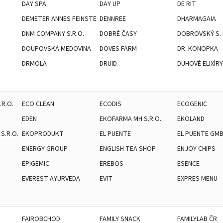
DAY SPA
DAY UP
DE RIT
DEMETER ANNES FEINSTE
DENNREE
DHARMAGAIA
DNM COMPANY S.R.O.
DOBRÉ ČASY
DOBROVSKÝ S. R
DOUPOVSKÁ MEDOVINA
DOVES FARM
DR. KONOPKA
DRMOLA
DRUID
DUHOVÉ ELIXÍRY
.R.O.
ECO CLEAN
ECODIS
ECOGENIC
EDEN
EKOFARMA MH S.R.O.
EKOLAND
S.R.O.
EKOPRODUKT
EL PUENTE
EL PUENTE GM
ENERGY GROUP
ENGLISH TEA SHOP
ENJOY CHIPS
EPIGEMIC
EREBOS
ESENCE
EVEREST AYURVEDA
EVIT
EXPRES MENU
FAIROBCHOD
FAMILY SNACK
FAMILYLAB ČR