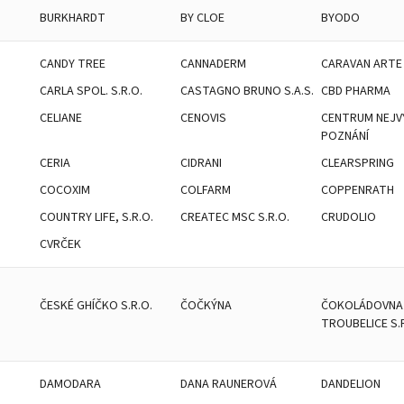
BURKHARDT
BY CLOE
BYODO
CANDY TREE
CANNADERM
CARAVAN ARTE
CARLA SPOL. S.R.O.
CASTAGNO BRUNO S.A.S.
CBD PHARMA
CELIANE
CENOVIS
CENTRUM NEJV
POZNÁNÍ
CERIA
CIDRANI
CLEARSPRING
COCOXIM
COLFARM
COPPENRATH
COUNTRY LIFE, S.R.O.
CREATEC MSC S.R.O.
CRUDOLIO
CVRČEK
ČESKÉ GHÍČKO S.R.O.
ČOČKÝNA
ČOKOLÁDOVNA
TROUBELICE S.
DAMODARA
DANA RAUNEROVÁ
DANDELION