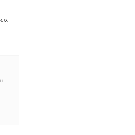
. O.
BH