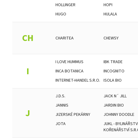
HOLLINGER
HOPI
HUGO
HULALA
CH
CHARITEA
CHEWSY
I LOVE HUMMUS
IBK TRADE
I
INCA BOTANICA
INCOGNITO
INTERNET-HANDEL S.R.O.
ISOLA BIO
J.D.S.
JACK N´ JILL
JANNIS
JARDIN BIO
J
JIZERSKÉ PEKÁRNY
JOHNNY DOODLE
JOTA
JUKL - BYLINÁŘSTVÍ
KOŘENÁŘSTVÍ S.R.