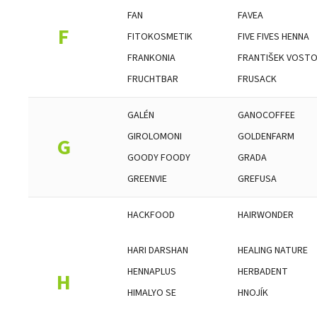
FAN
FAVEA
F
FITOKOSMETIK
FIVE FIVES HENNA
FRANKONIA
FRANTIŠEK VOST
FRUCHTBAR
FRUSACK
GALÉN
GANOCOFFEE
GIROLOMONI
GOLDENFARM
G
GOODY FOODY
GRADA
GREENVIE
GREFUSA
HACKFOOD
HAIRWONDER
HARI DARSHAN
HEALING NATURE
HENNAPLUS
HERBADENT
H
HIMALYO SE
HNOJÍK