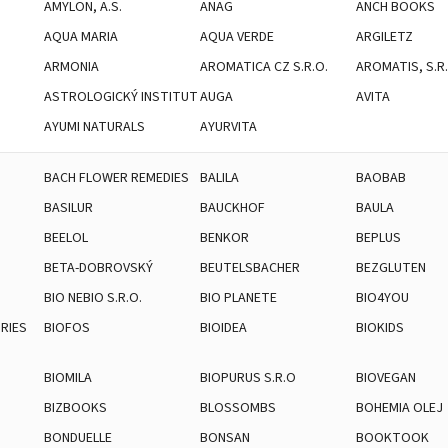
AMYLON, A.S.
ANAG
ANCH BOOKS
AQUA MARIA
AQUA VERDE
ARGILETZ
ARMONIA
AROMATICA CZ S.R.O.
AROMATIS, S.R.
ASTROLOGICKÝ INSTITUT
AUGA
AVITA
AYUMI NATURALS
AYURVITA
BACH FLOWER REMEDIES
BALILA
BAOBAB
BASILUR
BAUCKHOF
BAULA
BEELOL
BENKOR
BEPLUS
BETA-DOBROVSKÝ
BEUTELSBACHER
BEZGLUTEN
BIO NEBIO S.R.O.
BIO PLANETE
BIO4YOU
RIES
BIOFOS
BIOIDEA
BIOKIDS
BIOMILA
BIOPURUS S.R.O
BIOVEGAN
BIZBOOKS
BLOSSOMBS
BOHEMIA OLEJ
BONDUELLE
BONSAN
BOOKTOOK