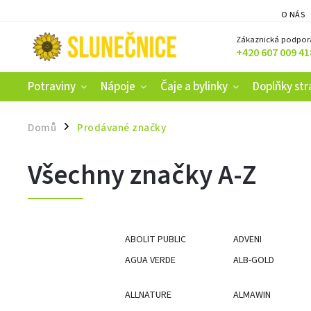
O NÁS
Zákaznická podpor
+420 607 009 41
Potraviny
Nápoje
Čaje a bylinky
Doplňky str
Domů
Prodávané značky
/
Všechny značky A-Z
ABOLIT PUBLIC
ADVENI
AGUA VERDE
ALB-GOLD
ALLNATURE
ALMAWIN