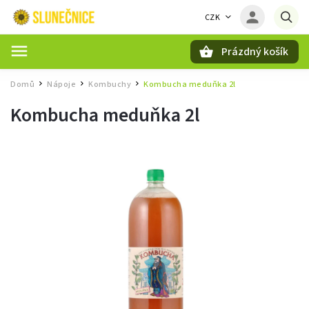
CZK
Prázdný košík
Hledat
Domů
Nápoje
Kombuchy
Kombucha meduňka 2l
/
/
/
Kombucha meduňka 2l