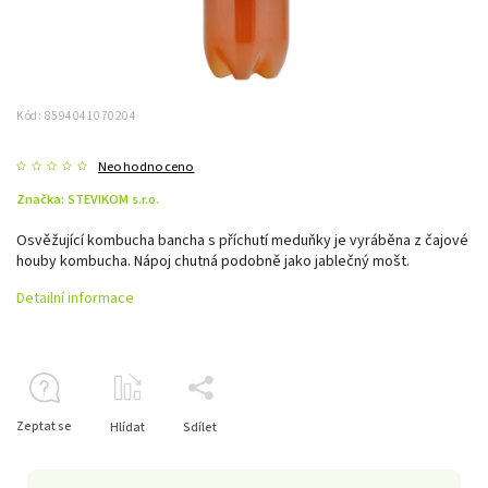
Kód:
8594041070204
Neohodnoceno
Značka:
STEVIKOM s.r.o.
Osvěžující kombucha bancha s příchutí meduňky je vyráběna z čajové
houby kombucha. Nápoj chutná podobně jako jablečný mošt.
Detailní informace
Zeptat se
Hlídat
Sdílet