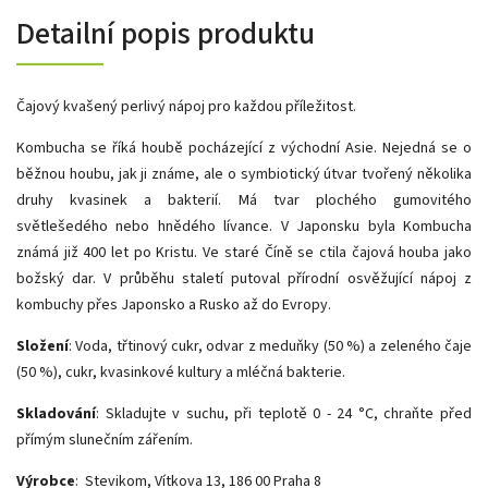
Detailní popis produktu
Čajový kvašený perlivý nápoj pro každou příležitost.
Kombucha se říká houbě pocházející z východní Asie. Nejedná se o
běžnou houbu, jak ji známe, ale o symbiotický útvar tvořený několika
druhy kvasinek a bakterií. Má tvar plochého gumovitého
světlešedého nebo hnědého lívance. V Japonsku byla Kombucha
známá již 400 let po Kristu. Ve staré Číně se ctila čajová houba jako
božský dar. V průběhu staletí putoval přírodní osvěžující nápoj z
kombuchy přes Japonsko a Rusko až do Evropy.
Složení
: Voda, třtinový cukr, odvar z meduňky (50 %) a zeleného čaje
(50 %), cukr, kvasinkové kultury a mléčná bakterie.
Skladování
: Skladujte v suchu, při teplotě 0 - 24 °C, chraňte před
přímým slunečním zářením.
Výrobce
:
Stevikom, Vítkova 13, 186 00 Praha 8