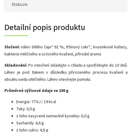
Diskuze
Detailní popis produktu
Složení:
nálev bílého čaje* 92 %, třtinový cukr*, kvasinkové kultury,
bakterie mléčného a octového kvašení, přírodní aroma
Skladování:
Po otevření skladujte v chladu a spotřebujte do 10 dnů.
Láhev je pod tlakem v důsledku přirozeného procesu kvašení a
obsahu oxidu uhličitého. Láhev otevírejte pomalu.
Průměrné výživové údaje ve 100 g
Energie: 77 kJ / 19 kcal
Tuky: 0,0 g
z toho nasycené nemastné kyseliny: 0,0 g
Sacharidy: 4,6 g
z toho cukry: 4,6 g