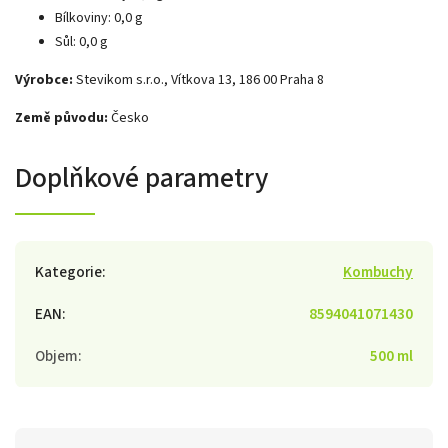
Bílkoviny: 0,0 g
Sůl: 0,0 g
Výrobce:
Stevikom s.r.o., Vítkova 13, 186 00 Praha 8
Země původu:
Česko
Doplňkové parametry
Kategorie
:
Kombuchy
EAN
:
8594041071430
Objem
:
500 ml