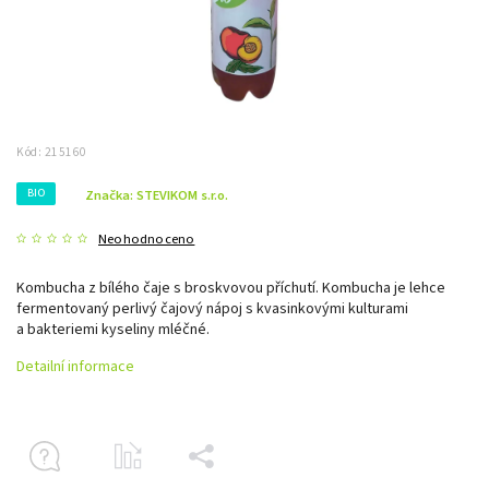
Kód:
215160
BIO
Značka:
STEVIKOM s.r.o.
Neohodnoceno
Kombucha z bílého čaje s broskvovou příchutí. Kombucha je lehce
fermentovaný perlivý čajový nápoj s kvasinkovými kulturami
a bakteriemi kyseliny mléčné.
Detailní informace