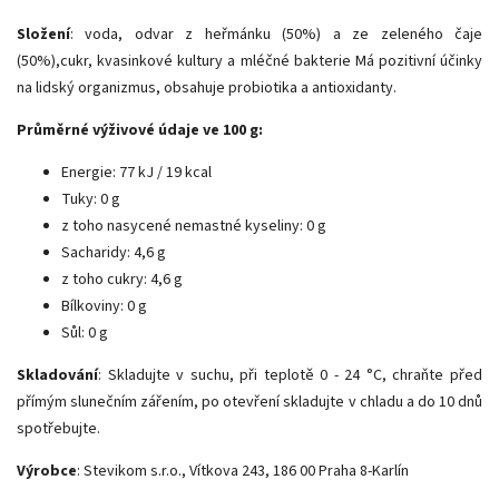
Složení
: voda, odvar z heřmánku (50%) a ze zeleného čaje
(50%),cukr, kvasinkové kultury a mléčné bakterie Má pozitivní účinky
na lidský organizmus, obsahuje probiotika a antioxidanty.
Průměrné výživové údaje ve 100 g:
Energie: 77 kJ / 19 kcal
Tuky: 0 g
z toho nasycené nemastné kyseliny: 0 g
Sacharidy: 4,6 g
z toho cukry: 4,6 g
Bílkoviny: 0 g
Sůl: 0 g
Skladování
: Skladujte v suchu, při teplotě 0 - 24 °C, chraňte před
přímým slunečním zářením, po otevření skladujte v chladu a do 10 dnů
spotřebujte.
Výrobce
: Stevikom s.r.o., Vítkova 243, 186 00 Praha 8-Karlín