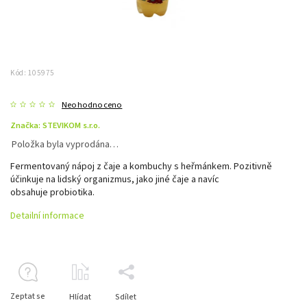
Kód:
105975
Neohodnoceno
Značka:
STEVIKOM s.r.o.
Položka byla vyprodána…
Fermentovaný nápoj z čaje a kombuchy s heřmánkem. Pozitivně
účinkuje na lidský organizmus, jako jiné čaje a navíc
obsahuje probiotika.
Detailní informace
Zeptat se
Hlídat
Sdílet