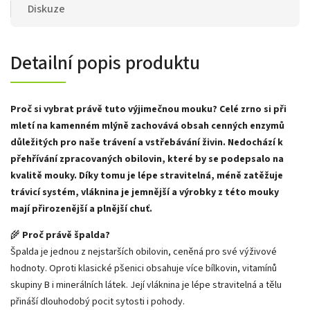
Diskuze
Detailní popis produktu
Proč si vybrat právě tuto výjimečnou mouku? Celé zrno si při
mletí na kamenném mlýně zachovává obsah cenných enzymů
důležitých pro naše trávení a vstřebávání živin. Nedochází k
přehřívání zpracovaných obilovin, které by se podepsalo na
kvalitě mouky. Díky tomu je lépe stravitelná, méně zatěžuje
trávicí systém, vláknina je jemnější a výrobky z této mouky
mají přirozenější a plnější chuť.
🌾
Proč právě špalda?
Špalda je jednou z nejstarších obilovin, ceněná pro své výživové
hodnoty. Oproti klasické pšenici obsahuje více bílkovin, vitamínů
skupiny B i minerálních látek. Její vláknina je lépe stravitelná a tělu
přináší dlouhodobý pocit sytosti i pohody.