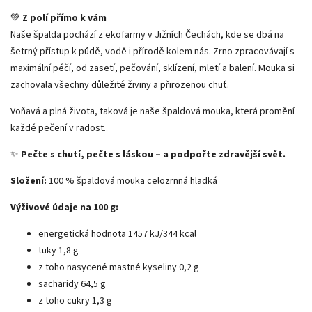
💚
Z polí přímo k vám
Naše špalda pochází z ekofarmy v Jižních Čechách, kde se dbá na
šetrný přístup k půdě, vodě i přírodě kolem nás. Zrno zpracovávají s
maximální péčí, od zasetí, pečování, sklízení, mletí a balení. Mouka si
zachovala všechny důležité živiny a přirozenou chuť.
Voňavá a plná života, taková je naše špaldová mouka, která promění
každé pečení v radost.
✨
Pečte s chutí, pečte s láskou – a podpořte zdravější svět.
Složení:
100 % špaldová mouka celozrnná hladká
Výživové údaje na 100 g:
energetická hodnota 1457 kJ/344 kcal
tuky 1,8 g
z toho nasycené mastné kyseliny 0,2 g
sacharidy 64,5 g
z toho cukry 1,3 g