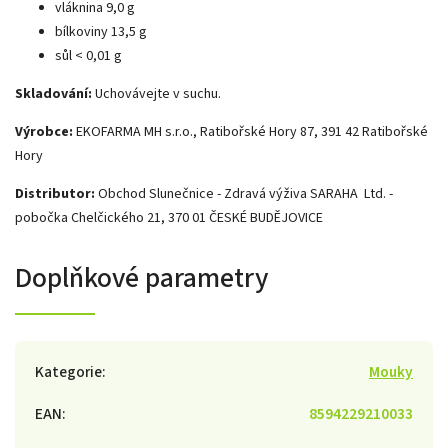
vláknina 9,0 g
bílkoviny 13,5 g
sůl < 0,01 g
Skladování:
Uchovávejte v suchu.
Výrobce:
EKOFARMA MH s.r.o., Ratibořské Hory 87, 391 42 Ratibořské
Hory
Distributor:
Obchod Slunečnice - Zdravá výživa SARAHA Ltd. -
pobočka Chelčického 21, 370 01 ČESKÉ BUDĚJOVICE
Doplňkové parametry
Kategorie
:
Mouky
EAN
:
8594229210033