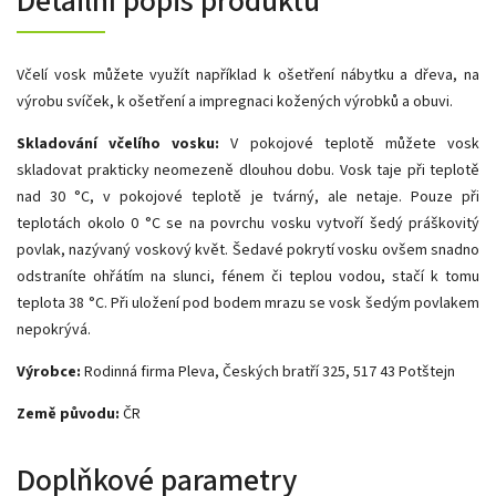
Detailní popis produktu
Včelí vosk můžete využít například k ošetření nábytku a dřeva, na
výrobu svíček, k ošetření a impregnaci kožených výrobků a obuvi.
Skladování včelího vosku:
V pokojové teplotě můžete vosk
skladovat prakticky neomezeně dlouhou dobu. Vosk taje při teplotě
nad 30 °C, v pokojové teplotě je tvárný, ale netaje. Pouze při
teplotách okolo 0 °C se na povrchu vosku vytvoří šedý práškovitý
povlak, nazývaný voskový květ. Šedavé pokrytí vosku ovšem snadno
odstraníte ohřátím na slunci, fénem či teplou vodou, stačí k tomu
teplota 38 °C. Při uložení pod bodem mrazu se vosk šedým povlakem
nepokrývá.
Výrobce:
Rodinná firma Pleva, Českých bratří 325, 517 43 Potštejn
Země původu:
ČR
Doplňkové parametry