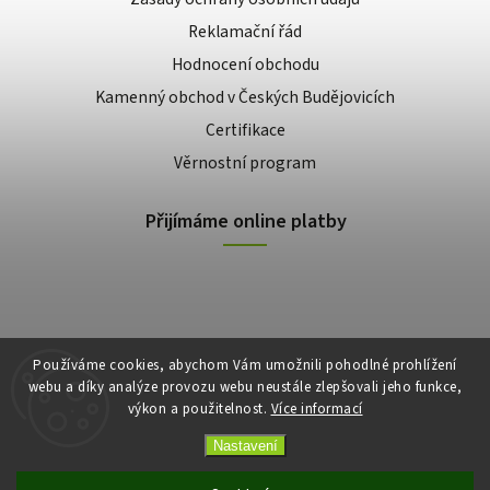
Reklamační řád
Hodnocení obchodu
Kamenný obchod v Českých Budějovicích
Certifikace
Věrnostní program
Přijímáme online platby
Používáme cookies, abychom Vám umožnili pohodlné prohlížení
webu a díky analýze provozu webu neustále zlepšovali jeho funkce,
výkon a použitelnost.
Více informací
Copyright 2026
E-shop Slunečnice
. Všechna práva vyhrazena.
Vytvořil
Shoptet
| Design
Shoptak.cz
Nastavení