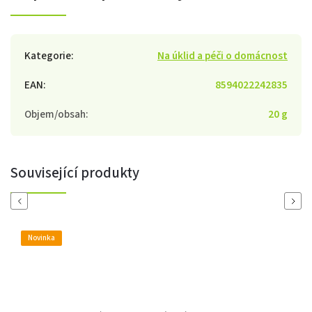
Kategorie
:
Na úklid a péči o domácnost
EAN
:
8594022242835
Objem/obsah
:
20 g
Související produkty
Previous
Next
Novinka