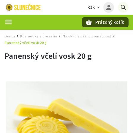
CZK
Prázdný košík
Hledat
Domů
Kosmetika a drogerie
Na úklid a péči o domácnost
/
/
/
Panenský včelí vosk 20 g
Panenský včelí vosk 20 g