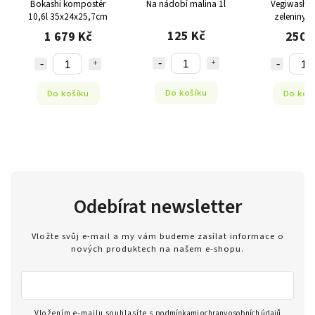
Bokashi kompostér
Na nádobí malina 1l
Vegiwash n
10,6l 35x24x25,7cm
zeleniny 4
125 Kč
1 679 Kč
250 
Do košíku
Do košíku
Do koš
Odebírat newsletter
Vložte svůj e-mail a my vám budeme zasílat informace o
nových produktech na našem e-shopu.
Vložením e-mailu souhlasíte s
podmínkami ochrany osobních údajů