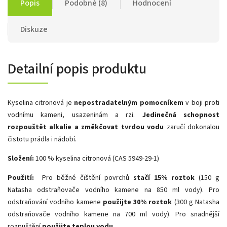
Popis
Podobné (8)
Hodnocení
Diskuze
Detailní popis produktu
Kyselina citronová je
nepostradatelným pomocníkem
v boji proti
vodnímu kameni, usazeninám a rzi.
Jedinečná schopnost
rozpouštět alkalie a změkčovat tvrdou vodu
zaručí dokonalou
čistotu prádla i nádobí.
Složení:
100 % kyselina citronová (CAS 5949-29-1)
Použití:
Pro běžné čištění povrchů
stačí 15% roztok
(150 g
Natasha odstraňovače vodního kamene na 850 ml vody). Pro
odstraňování vodního kamene
použijte 30% roztok
(300 g Natasha
odstraňovače vodního kamene na 700 ml vody). Pro snadnější
rozpuštění
použijte teplou vodu.