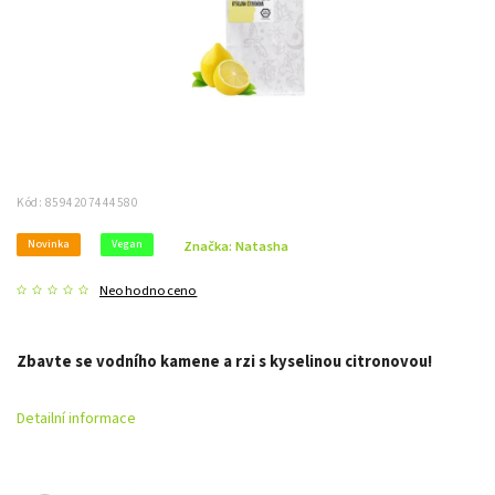
Kód:
8594207444580
Novinka
Vegan
Značka:
Natasha
Neohodnoceno
Zbavte se vodního kamene a rzi s kyselinou citronovou!
Detailní informace