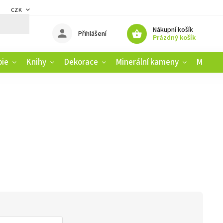
CZK
DMÍNKY
ZÁSADY OCHRANY OSOBNÍCH ÚDAJŮ
REKLAMAČNÍ ŘÁD
Nákupní košík
Přihlášení
Prázdný košík
pie
Knihy
Dekorace
Minerální kameny
Muziko