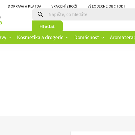
DOPRAVA A PLATBA
VRÁCENÍ ZBOŽÍ
VŠEOBECNÉ OBCHODNÍ PO
a:
8
Hledat
avy
Kosmetika a drogerie
Domácnost
Aromatera