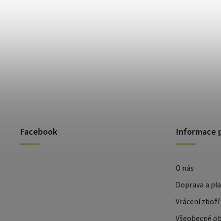
Facebook
Informace 
O nás
Doprava a pl
Vrácení zboží
Všeobecné o