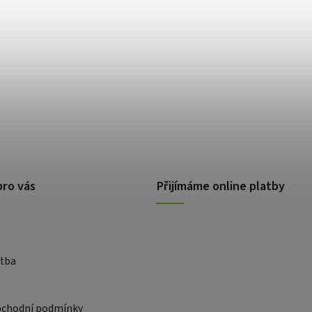
pro vás
Přijímáme online platby
atba
bchodní podmínky