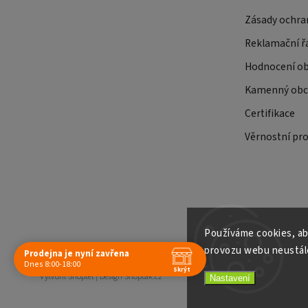
Zásady ochra
Reklamační ř
Hodnocení o
Kamenný obch
Certifikace
Věrnostní pr
Používáme cookies, ab
provozu webu neustále
Prodejna je nyní zavřena
Copyright 2026
E-shop Slunečnice
. Všechna práva vyhrazena.
Dnes 8:00-18:00
Skrýt
Vytvořil
Shoptet
| Design
Shoptak.cz
Nastavení
Navštivte nás osobně