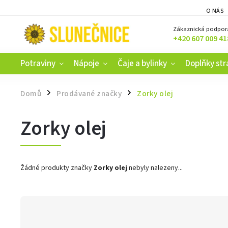
O NÁS
Zákaznická podpor
+420 607 009 41
Potraviny
Nápoje
Čaje a bylinky
Doplňky str
Domů
Prodávané značky
Zorky olej
/
/
Zorky olej
Žádné produkty značky
Zorky olej
nebyly nalezeny...