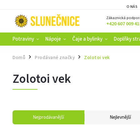
O NÁS
Zákaznická podpor
+420 607 009 41
Potraviny
Nápoje
Čaje a bylinky
Doplňky str
Domů
Prodávané značky
Zolotoi vek
/
/
Zolotoi vek
Nejprodávanější
Nejlevnější