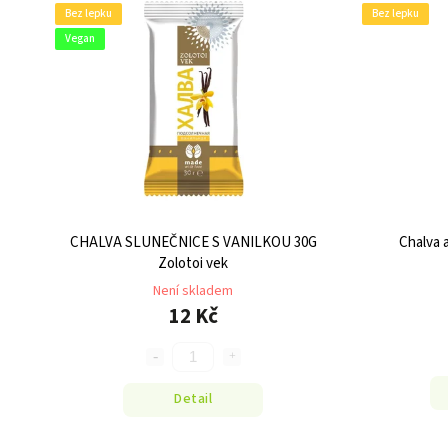
Bez lepku
Bez lepku
Vegan
CHALVA SLUNEČNICE S VANILKOU 30G
Chalva 
Zolotoi vek
Není skladem
12 Kč
Detail