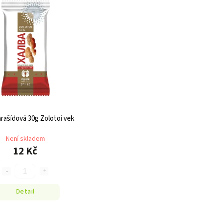
arašídová 30g Zolotoi vek
Není skladem
12 Kč
Detail