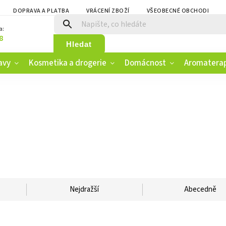
DOPRAVA A PLATBA
VRÁCENÍ ZBOŽÍ
VŠEOBECNÉ OBCHODNÍ PO
a:
8
Hledat
avy
Kosmetika a drogerie
Domácnost
Aromatera
Nejdražší
Abecedně