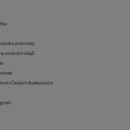
atba
bchodní podmínky
ny osobních údajů
ád
bchodu
od v Českých Budějovicích
ogram