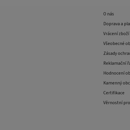
O nás
Doprava a pl
Vrácení zboží
Všeobecné o
Zásady ochra
Reklamační ř
Hodnocení o
Kamenný obch
Certifikace
Věrnostní pr