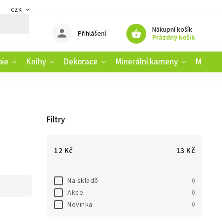
CZK
DMÍNKY
ZÁSADY OCHRANY OSOBNÍCH ÚDAJŮ
REKLAMAČNÍ ŘÁD
Nákupní košík
Přihlášení
Prázdný košík
pie
Knihy
Dekorace
Minerální kameny
Muziko
Filtry
12
Kč
13
Kč
Na skladě
0
Akce
0
Novinka
0