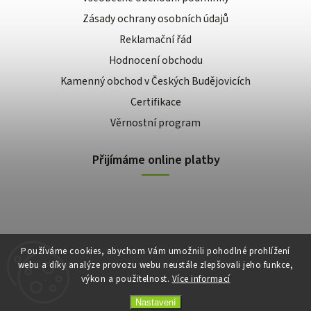
Zásady ochrany osobních údajů
Reklamační řád
Hodnocení obchodu
Kamenný obchod v Českých Budějovicích
Certifikace
Věrnostní program
Přijímáme online platby
Používáme cookies, abychom Vám umožnili pohodlné prohlížení
webu a díky analýze provozu webu neustále zlepšovali jeho funkce,
výkon a použitelnost.
Více informací
Copyright 2026
E-shop Slunečnice
. Všechna práva vyhrazena.
Vytvořil
Shoptet
| Design
Shoptak.cz
Nastavení