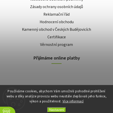
Zásady ochrany osobních údajů
Reklamační řád
Hodnocení obchodu
Kamenný obchod v Českých Budějovicích
Certifikace
Věrnostní program
Přijímáme online platby
Používáme cookies, abychom Vám umožnili pohodlné prohlížení
webu a díky analýze provozu webu neustále zlepšovali jeho funkce,
výkon a použitelnost.
Více informací
Copyright 2026
E-shop Slunečnice
. Všechna práva vyhrazena.
Vytvořil
Shoptet
| Design
Shoptak.cz
Nastavení